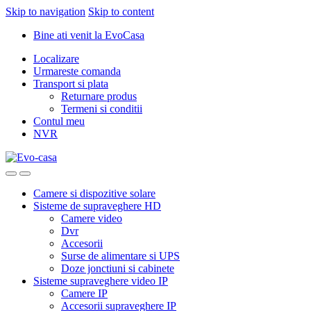
Skip to navigation
Skip to content
Bine ati venit la EvoCasa
Localizare
Urmareste comanda
Transport si plata
Returnare produs
Termeni si conditii
Contul meu
NVR
Camere si dispozitive solare
Sisteme de supraveghere HD
Camere video
Dvr
Accesorii
Surse de alimentare si UPS
Doze jonctiuni si cabinete
Sisteme supraveghere video IP
Camere IP
Accesorii supraveghere IP