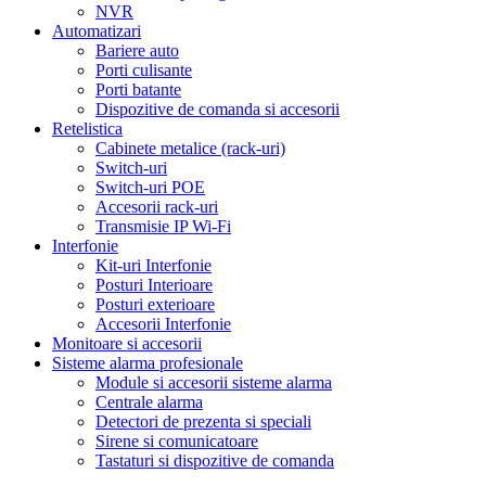
NVR
Automatizari
Bariere auto
Porti culisante
Porti batante
Dispozitive de comanda si accesorii
Retelistica
Cabinete metalice (rack-uri)
Switch-uri
Switch-uri POE
Accesorii rack-uri
Transmisie IP Wi-Fi
Interfonie
Kit-uri Interfonie
Posturi Interioare
Posturi exterioare
Accesorii Interfonie
Monitoare si accesorii
Sisteme alarma profesionale
Module si accesorii sisteme alarma
Centrale alarma
Detectori de prezenta si speciali
Sirene si comunicatoare
Tastaturi si dispozitive de comanda