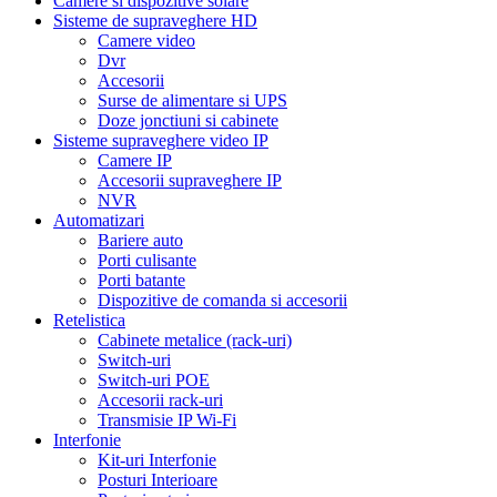
Camere si dispozitive solare
Sisteme de supraveghere HD
Camere video
Dvr
Accesorii
Surse de alimentare si UPS
Doze jonctiuni si cabinete
Sisteme supraveghere video IP
Camere IP
Accesorii supraveghere IP
NVR
Automatizari
Bariere auto
Porti culisante
Porti batante
Dispozitive de comanda si accesorii
Retelistica
Cabinete metalice (rack-uri)
Switch-uri
Switch-uri POE
Accesorii rack-uri
Transmisie IP Wi-Fi
Interfonie
Kit-uri Interfonie
Posturi Interioare