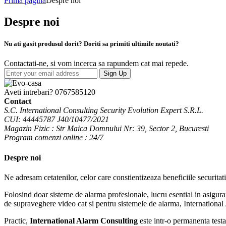
Prima pagină
Despre noi
Despre noi
Nu ati gasit produsul dorit? Doriti sa primiti ultimile noutati?
Contactati-ne, si vom incerca sa rapundem cat mai repede.
Sign Up
Aveti intrebari?
0767585120
Contact
S.C. International Consulting Security Evolution Expert S.R.L.
CUI: 44445787 J40/10477/2021
Magazin Fizic : Str Maica Domnului Nr: 39, Sector 2, Bucuresti
Program comenzi online : 24/7
Despre noi
Ne adresam cetatenilor, celor care constientizeaza beneficiile securitat
Folosind doar sisteme de alarma profesionale, lucru esential in asigur
de supraveghere video cat si pentru sistemele de alarma, International Al
Practic,
International Alarm Consulting
este intr-o permanenta testa