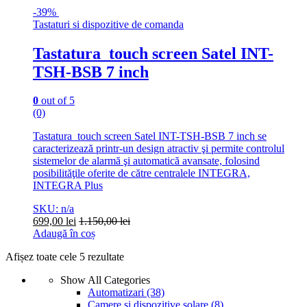
-
39%
Tastaturi si dispozitive de comanda
Tastatura touch screen Satel INT-
TSH-BSB 7 inch
0
out of 5
(0)
Tastatura touch screen Satel INT-TSH-BSB 7 inch se
caracterizează printr-un design atractiv şi permite controlul
sistemelor de alarmă şi automatică avansate, folosind
posibilităţile oferite de către centralele INTEGRA,
INTEGRA Plus
SKU: n/a
699,00
lei
1.150,00
lei
Adaugă în coș
Afișez toate cele 5 rezultate
Show All Categories
Automatizari
(38)
Camere si dispozitive solare
(8)