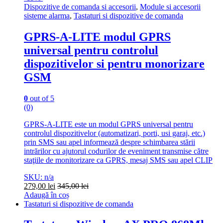
Dispozitive de comanda si accesorii
,
Module si accesorii
sisteme alarma
,
Tastaturi si dispozitive de comanda
GPRS-A-LITE modul GPRS
universal pentru controlul
dispozitivelor si pentru monorizare
GSM
0
out of 5
(0)
GPRS-A-LITE este un modul GPRS universal pentru
controlul dispozitivelor (automatizari, porti, usi garaj, etc.)
prin SMS sau apel informează despre schimbarea stării
intrărilor cu ajutorul codurilor de eveniment transmise către
staţiile de monitorizare ca GPRS, mesaj SMS sau apel CLIP
SKU: n/a
279,00
lei
345,00
lei
Adaugă în coș
Tastaturi si dispozitive de comanda