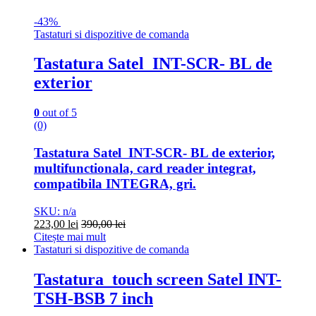
-
43%
Tastaturi si dispozitive de comanda
Tastatura Satel INT-SCR- BL de
exterior
0
out of 5
(0)
Tastatura Satel INT-SCR- BL de exterior,
multifunctionala, card reader integrat,
compatibila INTEGRA, gri.
SKU: n/a
223,00
lei
390,00
lei
Citește mai mult
Tastaturi si dispozitive de comanda
Tastatura touch screen Satel INT-
TSH-BSB 7 inch