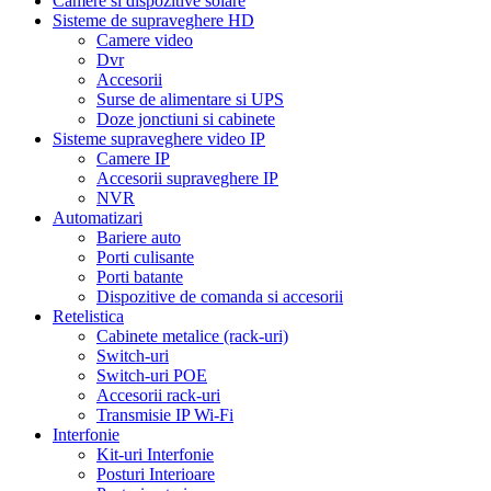
Camere si dispozitive solare
Sisteme de supraveghere HD
Camere video
Dvr
Accesorii
Surse de alimentare si UPS
Doze jonctiuni si cabinete
Sisteme supraveghere video IP
Camere IP
Accesorii supraveghere IP
NVR
Automatizari
Bariere auto
Porti culisante
Porti batante
Dispozitive de comanda si accesorii
Retelistica
Cabinete metalice (rack-uri)
Switch-uri
Switch-uri POE
Accesorii rack-uri
Transmisie IP Wi-Fi
Interfonie
Kit-uri Interfonie
Posturi Interioare