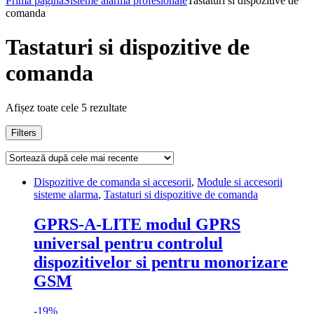
Prima pagină
Sisteme alarma profesionale
Tastaturi si dispozitive de
comanda
Tastaturi si dispozitive de
comanda
Afișez toate cele 5 rezultate
Filters
Dispozitive de comanda si accesorii
,
Module si accesorii
sisteme alarma
,
Tastaturi si dispozitive de comanda
GPRS-A-LITE modul GPRS
universal pentru controlul
dispozitivelor si pentru monorizare
GSM
-
19%