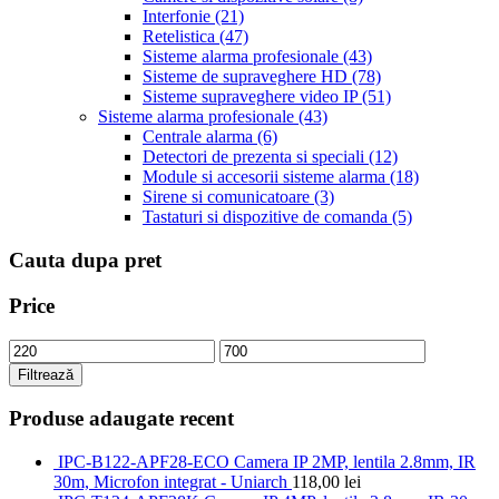
Interfonie
(21)
Retelistica
(47)
Sisteme alarma profesionale
(43)
Sisteme de supraveghere HD
(78)
Sisteme supraveghere video IP
(51)
Sisteme alarma profesionale
(43)
Centrale alarma
(6)
Detectori de prezenta si speciali
(12)
Module si accesorii sisteme alarma
(18)
Sirene si comunicatoare
(3)
Tastaturi si dispozitive de comanda
(5)
Cauta dupa pret
Price
Filtrează
Produse adaugate recent
IPC-B122-APF28-ECO Camera IP 2MP, lentila 2.8mm, IR
30m, Microfon integrat - Uniarch
118,00
lei