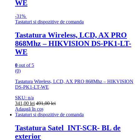
WE
-
31%
Tastaturi si dispozitive de comanda
Tastatura Wireless, LCD, AX PRO
868Mhz – HIKVISION DS-PK1-LT-
WE
0
out of 5
(0)
Tastatura Wireless, LCD, AX PRO 868Mhz – HIKVISION
DS-PK1-LT-WE
SKU: n/a
341,00
lei
491,00
lei
Adaugă în coș
Tastaturi si dispozitive de comanda
Tastatura Satel INT-SCR- BL de
exterior