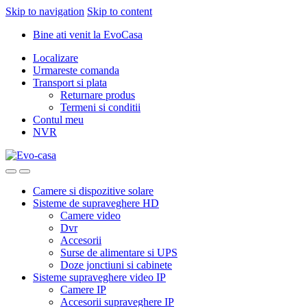
Skip to navigation
Skip to content
Bine ati venit la EvoCasa
Localizare
Urmareste comanda
Transport si plata
Returnare produs
Termeni si conditii
Contul meu
NVR
Camere si dispozitive solare
Sisteme de supraveghere HD
Camere video
Dvr
Accesorii
Surse de alimentare si UPS
Doze jonctiuni si cabinete
Sisteme supraveghere video IP
Camere IP
Accesorii supraveghere IP