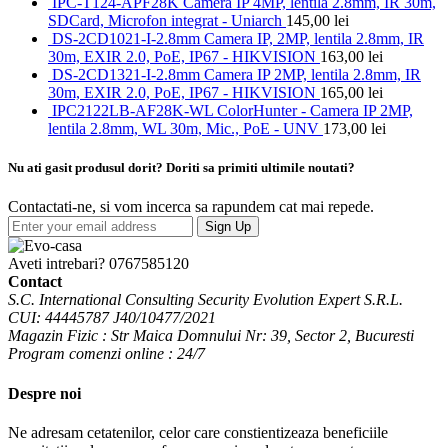
IPC-T124-APF28K Camera IP 4MP, lentila 2.8mm, IR 30m,
SDCard, Microfon integrat - Uniarch
145,00
lei
DS-2CD1021-I-2.8mm Camera IP, 2MP, lentila 2.8mm, IR
30m, EXIR 2.0, PoE, IP67 - HIKVISION
163,00
lei
DS-2CD1321-I-2.8mm Camera IP 2MP, lentila 2.8mm, IR
30m, EXIR 2.0, PoE, IP67 - HIKVISION
165,00
lei
IPC2122LB-AF28K-WL ColorHunter - Camera IP 2MP,
lentila 2.8mm, WL 30m, Mic., PoE - UNV
173,00
lei
Nu ati gasit produsul dorit? Doriti sa primiti ultimile noutati?
Contactati-ne, si vom incerca sa rapundem cat mai repede.
Sign Up
Aveti intrebari?
0767585120
Contact
S.C. International Consulting Security Evolution Expert S.R.L.
CUI: 44445787 J40/10477/2021
Magazin Fizic : Str Maica Domnului Nr: 39, Sector 2, Bucuresti
Program comenzi online : 24/7
Despre noi
Ne adresam cetatenilor, celor care constientizeaza beneficiile