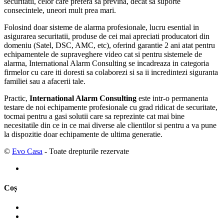
securitatii, celor care prefera sa previna, decat sa suporte
consecintele, uneori mult prea mari.
Folosind doar sisteme de alarma profesionale, lucru esential in
asigurarea securitatii, produse de cei mai apreciati producatori din
domeniu (Satel, DSC, AMC, etc), oferind garantie 2 ani atat pentru
echipamentele de supraveghere video cat si pentru sistemele de
alarma, International Alarm Consulting se incadreaza in categoria
firmelor cu care iti doresti sa colaborezi si sa ii incredintezi siguranta
familiei sau a afacerii tale.
Practic,
International Alarm Consulting
este intr-o permanenta
testare de noi echipamente profesionale cu grad ridicat de securitate,
tocmai pentru a gasi solutii care sa reprezinte cat mai bine
necesitatile din ce in ce mai diverse ale clientilor si pentru a va pune
la dispozitie doar echipamente de ultima generatie.
©
Evo Casa
- Toate drepturile rezervate
Coș