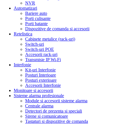
NVR
Automatizari
Bariere auto
Porti culisante
Porti batante
Dispozitive de comanda si accesorii
Retelistica
Cabinete metalice (rack-uri)
Switch-uri
Switch-uri POE
Accesorii rack-uri
Transmisie IP Wi-Fi
Interfonie
Kit-uri Interfonie
Posturi Interioare
Posturi exterioare
Accesorii Interfonie
Monitoare si accesorii
Sisteme alarma profesionale
Module si accesorii sisteme alarma
Centrale alarma
Detectori de prezenta si speciali
Sirene si comunicatoare
Tastaturi si dispozitive de comanda