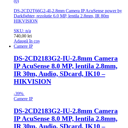
(0)
DS-2CD2T66G2-4I-2.8mm Camera IP AcuSense power by
Darkfighter, rezolutie 6.0 MP, lentila 2.8mm, IR 80m
HIKVISION
SKU: n/a
740,00
lei
Adaugă în coș
Camere IP
DS-2CD2183G2-IU-2.8mm Camera
IP AcuSense 8.0 MP, lentila 2.8mm,
IR 30m, Audio, SDcard, IK10 –
HIKVISION
-
39%
Camere IP
DS-2CD2183G2-IU-2.8mm Camera
IP AcuSense 8.0 MP, lentila 2.8mm,
IR 30m, Audio, SDcard, IK10 –