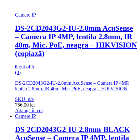
Camere IP
DS-2CD2043G2-IU-2.8mm AcuSense
– Camera IP 4MP, lentila 2.8mm, IR
40m, Mic. PoE, neagra – HIKVISION
(copiază)
0
out of 5
(0)
DS-2CD2043G2-IU-2.8mm AcuSense – Camera IP 4MP,
lentila 2.8mm, IR 40m, Mic. PoE, neagra – HIKVISION
SKU: n/a
756,00
lei
Adaugă în coș
Camere IP
DS-2CD2043G2-IU-2.8mm-BLACK
AcuSense – Camera IP 4MP, lentila