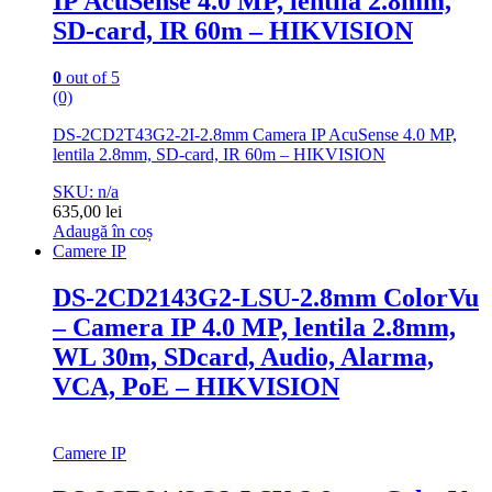
IP AcuSense 4.0 MP, lentila 2.8mm,
SD-card, IR 60m – HIKVISION
0
out of 5
(0)
DS-2CD2T43G2-2I-2.8mm Camera IP AcuSense 4.0 MP,
lentila 2.8mm, SD-card, IR 60m – HIKVISION
SKU: n/a
635,00
lei
Adaugă în coș
Camere IP
DS-2CD2143G2-LSU-2.8mm ColorVu
– Camera IP 4.0 MP, lentila 2.8mm,
WL 30m, SDcard, Audio, Alarma,
VCA, PoE – HIKVISION
Camere IP