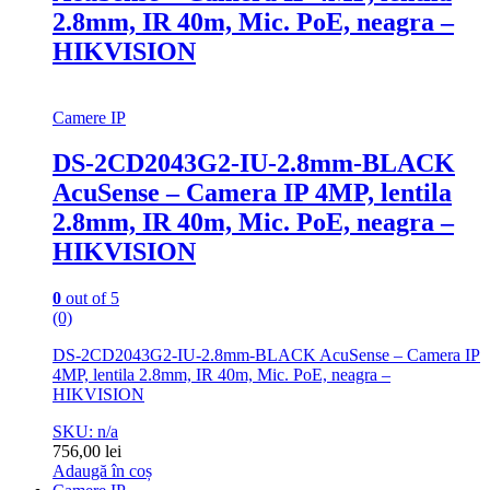
2.8mm, IR 40m, Mic. PoE, neagra –
HIKVISION
Camere IP
DS-2CD2043G2-IU-2.8mm-BLACK
AcuSense – Camera IP 4MP, lentila
2.8mm, IR 40m, Mic. PoE, neagra –
HIKVISION
0
out of 5
(0)
DS-2CD2043G2-IU-2.8mm-BLACK AcuSense – Camera IP
4MP, lentila 2.8mm, IR 40m, Mic. PoE, neagra –
HIKVISION
SKU: n/a
756,00
lei
Adaugă în coș