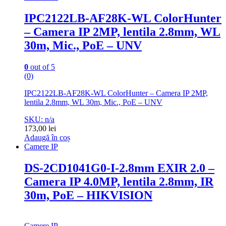
IPC2122LB-AF28K-WL ColorHunter
– Camera IP 2MP, lentila 2.8mm, WL
30m, Mic., PoE – UNV
0
out of 5
(0)
IPC2122LB-AF28K-WL ColorHunter – Camera IP 2MP,
lentila 2.8mm, WL 30m, Mic., PoE – UNV
SKU: n/a
173,00
lei
Adaugă în coș
Camere IP
DS-2CD1041G0-I-2.8mm EXIR 2.0 –
Camera IP 4.0MP, lentila 2.8mm, IR
30m, PoE – HIKVISION
Camere IP