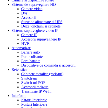
Camere si dispozitive solare
Sisteme de supraveghere HD
Camere video
Dvr
Accesorii
Surse de alimentare si UPS
Doze jonctiuni si cabinete
Sisteme supraveghere video IP
Camere IP
Accesorii supraveghere IP
NVR
Automatizari
Bariere auto
Porti culisante
Porti batante
Dispozitive de comanda si accesorii
Retelistica
Cabinete metalice (rack-uri)
Switch-uri
Switch-uri POE
Accesorii rack-uri
Transmisie IP Wi-Fi
Interfonie
Kit-uri Interfonie
Posturi Interioare