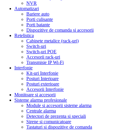
NVR
Automatizari
Bariere auto
Porti culisante
Porti batante
Dispozitive de comanda si accesorii
Retelistica
Cabinete metalice (rack-uri)
Switch-uri
Switch-uri POE
Accesorii rack-uri
Transmisie IP Wi-Fi
Interfonie
Kit-uri Interfonie
Posturi Interioare
Posturi exterioare
Accesorii Interfonie
Monitoare si accesorii
Sisteme alarma profesionale
Module si accesorii sisteme alarma
Centrale alarma
Detectori de prezenta si speciali
Sirene si comunicatoare
Tastaturi si dispozitive de comanda