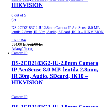
HIKVISION
0
out of 5
(0)
DS-2CD2183G2-IU-2.8mm Camera IP AcuSense 8.0 MP,
lentila 2.8mm, IR 30m, Audio, SDcard, IK10 – HIKVISION
SKU: n/a
584,00
lei
962,00
lei
Adaugă în coș
Camere IP
DS-2CD2183G2-IU-2.8mm Camera
IP AcuSense 8.0 MP, lentila 2.8mm,
IR 30m, Audio, SDcard, IK10 –
HIKVISION
Camere IP
DS-2CD2183G2-IU-2.8mm Camera