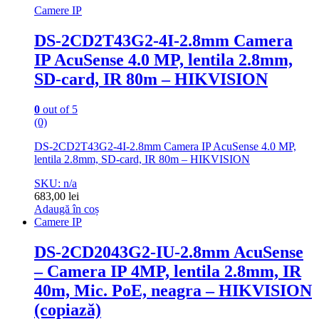
Camere IP
DS-2CD2T43G2-4I-2.8mm Camera
IP AcuSense 4.0 MP, lentila 2.8mm,
SD-card, IR 80m – HIKVISION
0
out of 5
(0)
DS-2CD2T43G2-4I-2.8mm Camera IP AcuSense 4.0 MP,
lentila 2.8mm, SD-card, IR 80m – HIKVISION
SKU: n/a
683,00
lei
Adaugă în coș
Camere IP
DS-2CD2043G2-IU-2.8mm AcuSense
– Camera IP 4MP, lentila 2.8mm, IR
40m, Mic. PoE, neagra – HIKVISION
(copiază)