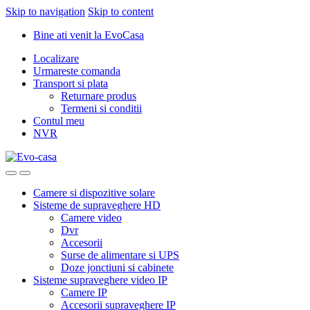
Skip to navigation
Skip to content
Bine ati venit la EvoCasa
Localizare
Urmareste comanda
Transport si plata
Returnare produs
Termeni si conditii
Contul meu
NVR
Camere si dispozitive solare
Sisteme de supraveghere HD
Camere video
Dvr
Accesorii
Surse de alimentare si UPS
Doze jonctiuni si cabinete
Sisteme supraveghere video IP
Camere IP
Accesorii supraveghere IP