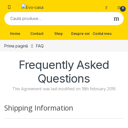
Skip to navigation
Skip to content
0
Caută după:
Home
Contact
Shop
Despre noi
Contul meu
Prima pagină
FAQ
Frequently Asked
Questions
This Agreement was last modified on 18th february 2016
Shipping Information