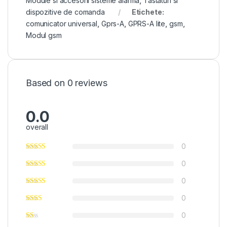
Module si accesorii sisteme alarma
,
Tastaturi si
dispozitive de comanda
Etichete:
comunicator universal
,
Gprs-A
,
GPRS-A lite
,
gsm
,
Modul gsm
Based on 0 reviews
0.0
overall
0
0
0
0
0