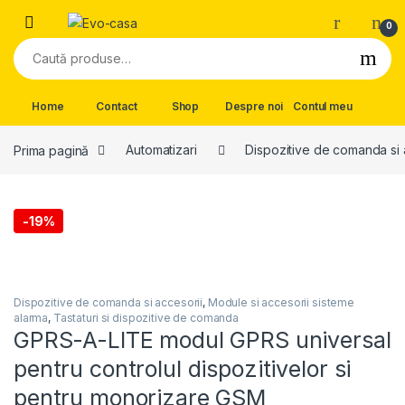
Skip to navigation
Skip to content
0
Caută după:
Home
Contact
Shop
Despre noi
Contul meu
Prima pagină
Automatizari
Dispozitive de comanda si 
-
19%
Dispozitive de comanda si accesorii
,
Module si accesorii sisteme
alarma
,
Tastaturi si dispozitive de comanda
GPRS-A-LITE modul GPRS universal
pentru controlul dispozitivelor si
pentru monorizare GSM