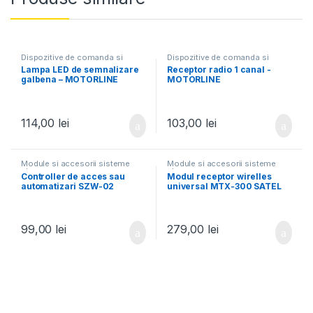
Dispozitive de comanda si
Dispozitive de comanda si
accesorii
accesorii
Lampa LED de semnalizare
Receptor radio 1 canal -
galbena – MOTORLINE
MOTORLINE
114,00
lei
103,00
lei
Module si accesorii sisteme
Module si accesorii sisteme
alarma
alarma
Controller de acces sau
Modul receptor wirelles
automatizari SZW-02
universal MTX-300 SATEL
99,00
lei
279,00
lei