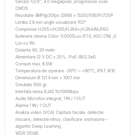
Senzor 1/2.9″, 4.0 megapixel, progressive scan
CMOS
Rezolutie 4MP@30fps (2688 × 1520)/1080P/720P
Lentila 2.8 mm unghi vizualizare 102°
Compresie H.265+/H.265/H.264+/H.264/MJPEG
Iluminare minima Color: 0.0005Lux (F1.0, AGC ON) ,0
Lux cu WL
Distanta WL 30 metri
Alimentare 12 V DC ± 25% , PoE (802.3af)
Consum max. 8.5W
Temperatura de operare -30°C ~ +60°C, IP67, IK10
Dimensiuni Ø 121.4 mm × 100.1 mm
Greutate 600 gr.
Interfata retea RJ45 10/100Mbps
Audio Microfon integrat, 1 IN / 1 OUT
Alarma 1 IN / 1 OUT
Analiza video (VCA) Captura faciala, detectie
miscare, detectie intrus, clasificare om/masina –
algoritm Deep Learning
WDR 130dB