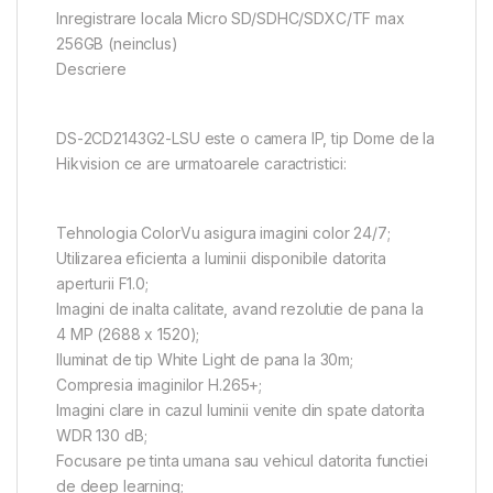
Inregistrare locala Micro SD/SDHC/SDXC/TF max
256GB (neinclus)
Descriere
DS-2CD2143G2-LSU este o camera IP, tip Dome de la
Hikvision ce are urmatoarele caractristici:
Tehnologia ColorVu asigura imagini color 24/7;
Utilizarea eficienta a luminii disponibile datorita
aperturii F1.0;
Imagini de inalta calitate, avand rezolutie de pana la
4 MP (2688 x 1520);
Iluminat de tip White Light de pana la 30m;
Compresia imaginilor H.265+;
Imagini clare in cazul luminii venite din spate datorita
WDR 130 dB;
Focusare pe tinta umana sau vehicul datorita functiei
de deep learning;