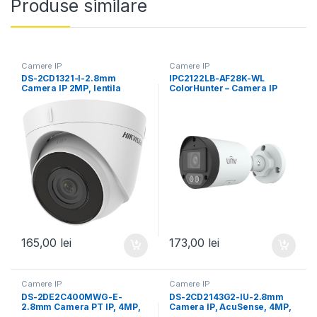
Produse similare
Camere IP
Camere IP
DS-2CD1321-I-2.8mm
IPC2122LB-AF28K-WL
Camera IP 2MP, lentila
ColorHunter – Camera IP
2.8mm, IR 30m, EXIR 2.0,
2MP, lentila 2.8mm, WL
PoE, IP67 – HIKVISION
30m, Mic., PoE – UNV
165,00
lei
173,00
lei
Camere IP
Camere IP
DS-2DE2C400MWG-E-
DS-2CD2143G2-IU-2.8mm
2.8mm Camera PT IP, 4MP,
Camera IP, AcuSense, 4MP,
lentila 2.8mm, IR 30m, WL
lentila 2.8mm, IR 30m, Mic.,