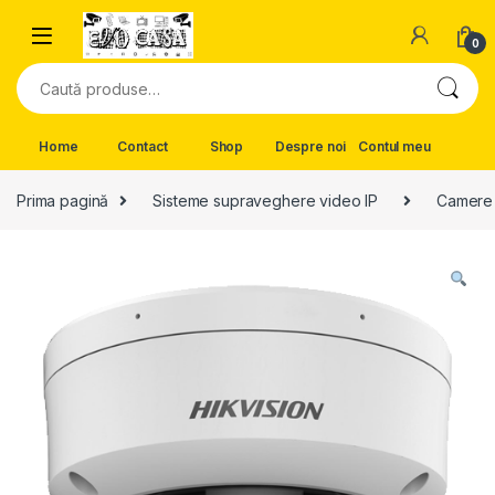
Skip to navigation
Skip to content
0
Caută după:
Home
Contact
Shop
Despre noi
Contul meu
Prima pagină
Sisteme supraveghere video IP
Camere 