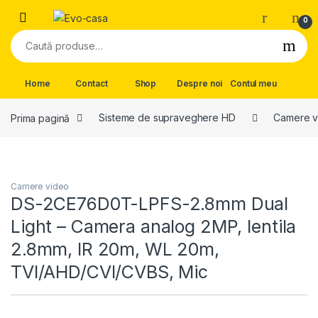
Skip to navigation
Skip to content
0
Caută după:
Home
Contact
Shop
Despre noi
Contul meu
Prima pagină
Sisteme de supraveghere HD
Camere v
Camere video
DS-2CE76D0T-LPFS-2.8mm Dual
Light – Camera analog 2MP, lentila
2.8mm, IR 20m, WL 20m,
TVI/AHD/CVI/CVBS, Mic