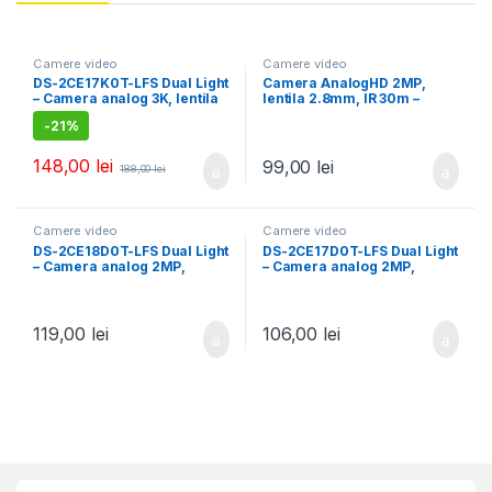
Camere video
Camere video
DS-2CE17K0T-LFS Dual Light
Camera AnalogHD 2MP,
– Camera analog 3K, lentila
lentila 2.8mm, IR 30m –
2.8mm, IR 40m, WL 40m,
ASYTECH
-
21%
TVI/AHD/CVI/CVBS,
Microfon – HIKVISION
148,00
lei
99,00
lei
188,00
lei
Camere video
Camere video
DS-2CE18D0T-LFS Dual Light
DS-2CE17D0T-LFS Dual Light
– Camera analog 2MP,
– Camera analog 2MP,
lentila 2.8mm, IR 60m, WL
lentila 2.8mm, IR 40m, WL
60m, TVI/AHD/CVI/CVBS,
40m, TVI/AHD/CVI/CVBS,
Mic. – HIKVISION
Mic. – HIKVISION
119,00
lei
106,00
lei