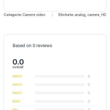
Categorie:
Camere video
Etichete:
analog
,
camere
,
HD
Based on 0 reviews
0.0
overall
0
0
0
0
0