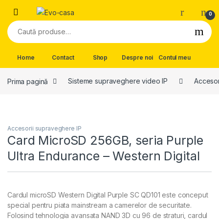
Skip to navigation
Skip to content
0
Caută după:
Home
Contact
Shop
Despre noi
Contul meu
Prima pagină
Sisteme supraveghere video IP
Accesor
Accesorii supraveghere IP
Card MicroSD 256GB, seria Purple
Ultra Endurance – Western Digital
Cardul microSD Western Digital Purple SC QD101 este conceput
special pentru piata mainstream a camerelor de securitate.
Folosind tehnologia avansata NAND 3D cu 96 de straturi, cardul