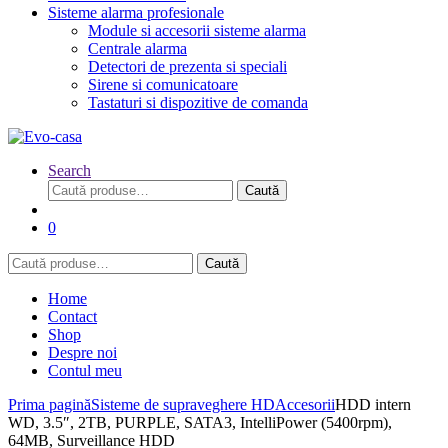
Sisteme alarma profesionale
Module si accesorii sisteme alarma
Centrale alarma
Detectori de prezenta si speciali
Sirene si comunicatoare
Tastaturi si dispozitive de comanda
Search
Caută
Caută
după:
0
Caută
Caută
după:
Home
Contact
Shop
Despre noi
Contul meu
Prima pagină
Sisteme de supraveghere HD
Accesorii
HDD intern
WD, 3.5″, 2TB, PURPLE, SATA3, IntelliPower (5400rpm),
64MB, Surveillance HDD