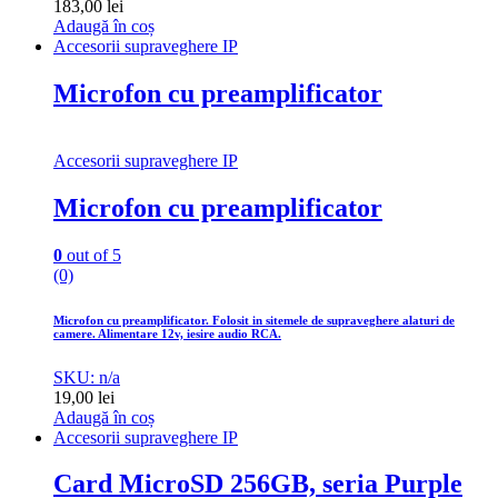
183,00
lei
Adaugă în coș
Accesorii supraveghere IP
Microfon cu preamplificator
Accesorii supraveghere IP
Microfon cu preamplificator
0
out of 5
(0)
Microfon cu preamplificator. Folosit in sitemele de supraveghere alaturi de
camere. Alimentare 12v, iesire audio RCA.
SKU: n/a
19,00
lei
Adaugă în coș
Accesorii supraveghere IP
Card MicroSD 256GB, seria Purple