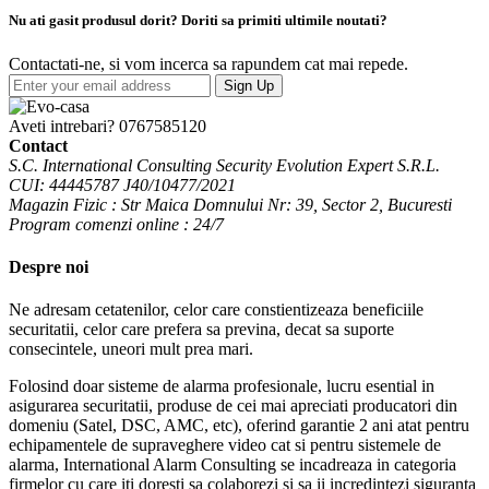
Nu ati gasit produsul dorit? Doriti sa primiti ultimile noutati?
Contactati-ne, si vom incerca sa rapundem cat mai repede.
Sign Up
Aveti intrebari?
0767585120
Contact
S.C. International Consulting Security Evolution Expert S.R.L.
CUI: 44445787 J40/10477/2021
Magazin Fizic : Str Maica Domnului Nr: 39, Sector 2, Bucuresti
Program comenzi online : 24/7
Despre noi
Ne adresam cetatenilor, celor care constientizeaza beneficiile
securitatii, celor care prefera sa previna, decat sa suporte
consecintele, uneori mult prea mari.
Folosind doar sisteme de alarma profesionale, lucru esential in
asigurarea securitatii, produse de cei mai apreciati producatori din
domeniu (Satel, DSC, AMC, etc), oferind garantie 2 ani atat pentru
echipamentele de supraveghere video cat si pentru sistemele de
alarma, International Alarm Consulting se incadreaza in categoria
firmelor cu care iti doresti sa colaborezi si sa ii incredintezi siguranta