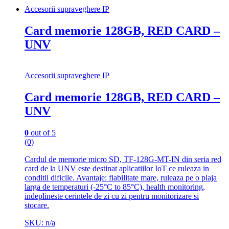
Accesorii supraveghere IP
Card memorie 128GB, RED CARD –
UNV
Accesorii supraveghere IP
Card memorie 128GB, RED CARD –
UNV
0
out of 5
(0)
Cardul de memorie micro SD, TF-128G-MT-IN din seria red
card de la UNV este destinat aplicatiilor IoT ce ruleaza in
conditii dificile. Avantaje: fiabilitate mare, ruleaza pe o plaja
larga de temperaturi (-25°C to 85°C), health monitoring,
indeplineste cerintele de zi cu zi pentru monitorizare si
stocare.
SKU: n/a