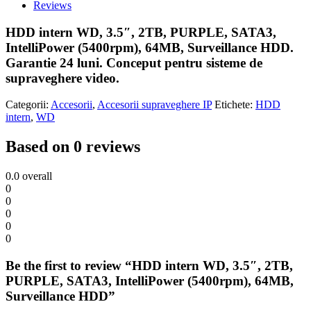
Reviews
HDD intern WD, 3.5″, 2TB, PURPLE, SATA3,
IntelliPower (5400rpm), 64MB, Surveillance HDD.
Garantie 24 luni. Conceput pentru sisteme de
supraveghere video.
Categorii:
Accesorii
,
Accesorii supraveghere IP
Etichete:
HDD
intern
,
WD
Based on 0 reviews
0.0
overall
0
0
0
0
0
Be the first to review “HDD intern WD, 3.5″, 2TB,
PURPLE, SATA3, IntelliPower (5400rpm), 64MB,
Surveillance HDD”