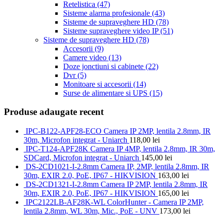
Retelistica
(47)
Sisteme alarma profesionale
(43)
Sisteme de supraveghere HD
(78)
Sisteme supraveghere video IP
(51)
Sisteme de supraveghere HD
(78)
Accesorii
(9)
Camere video
(13)
Doze jonctiuni si cabinete
(22)
Dvr
(5)
Monitoare si accesorii
(14)
Surse de alimentare si UPS
(15)
Produse adaugate recent
IPC-B122-APF28-ECO Camera IP 2MP, lentila 2.8mm, IR
30m, Microfon integrat - Uniarch
118,00
lei
IPC-T124-APF28K Camera IP 4MP, lentila 2.8mm, IR 30m,
SDCard, Microfon integrat - Uniarch
145,00
lei
DS-2CD1021-I-2.8mm Camera IP, 2MP, lentila 2.8mm, IR
30m, EXIR 2.0, PoE, IP67 - HIKVISION
163,00
lei
DS-2CD1321-I-2.8mm Camera IP 2MP, lentila 2.8mm, IR
30m, EXIR 2.0, PoE, IP67 - HIKVISION
165,00
lei
IPC2122LB-AF28K-WL ColorHunter - Camera IP 2MP,
lentila 2.8mm, WL 30m, Mic., PoE - UNV
173,00
lei