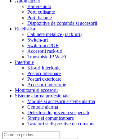
Automatizari
Bariere auto
Porti culisante
Porti batante
Dispozitive de comanda si accesorii
Retelistica
Cabinete metalice (rack-uri)
Switch-uri
Switch-uri POE
Accesorii rack-uri
Transmisie IP Wi-Fi
Interfonie
Kit-uri Interfonie
Posturi Interioare
Posturi exterioare
Accesorii Interfonie
Monitoare si accesorii
Sisteme alarma profesionale
Module si accesorii sisteme alarma
Centrale alarma
Detectori de prezenta si speciali
Sirene si comunicatoare
Tastaturi si dispozitive de comanda
Search