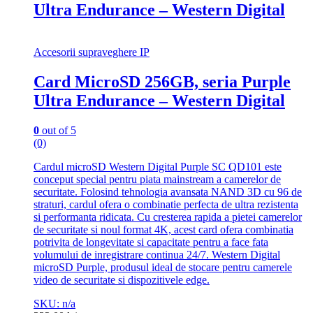
Ultra Endurance – Western Digital
Accesorii supraveghere IP
Card MicroSD 256GB, seria Purple
Ultra Endurance – Western Digital
0
out of 5
(0)
Cardul microSD Western Digital Purple SC QD101 este
conceput special pentru piata mainstream a camerelor de
securitate. Folosind tehnologia avansata NAND 3D cu 96 de
straturi, cardul ofera o combinatie perfecta de ultra rezistenta
si performanta ridicata. Cu cresterea rapida a pietei camerelor
de securitate si noul format 4K, acest card ofera combinatia
potrivita de longevitate si capacitate pentru a face fata
volumului de inregistrare continua 24/7. Western Digital
microSD Purple, produsul ideal de stocare pentru camerele
video de securitate si dispozitivele edge.
SKU: n/a