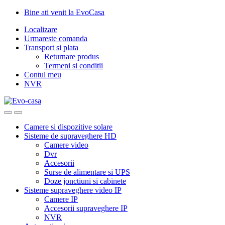
Skip
Skip
Bine ati venit la EvoCasa
to
to
Localizare
navigation
content
Urmareste comanda
Transport si plata
Returnare produs
Termeni si conditii
Contul meu
NVR
Camere si dispozitive solare
Sisteme de supraveghere HD
Camere video
Dvr
Accesorii
Surse de alimentare si UPS
Doze jonctiuni si cabinete
Sisteme supraveghere video IP
Camere IP
Accesorii supraveghere IP
NVR