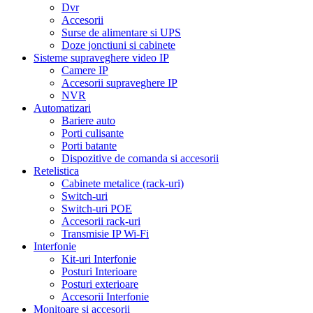
Dvr
Accesorii
Surse de alimentare si UPS
Doze jonctiuni si cabinete
Sisteme supraveghere video IP
Camere IP
Accesorii supraveghere IP
NVR
Automatizari
Bariere auto
Porti culisante
Porti batante
Dispozitive de comanda si accesorii
Retelistica
Cabinete metalice (rack-uri)
Switch-uri
Switch-uri POE
Accesorii rack-uri
Transmisie IP Wi-Fi
Interfonie
Kit-uri Interfonie
Posturi Interioare
Posturi exterioare
Accesorii Interfonie
Monitoare si accesorii