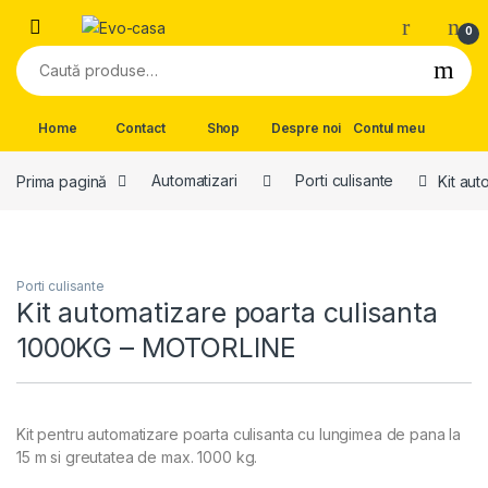
Skip to navigation
Skip to content
0
Caută după:
Home
Contact
Shop
Despre noi
Contul meu
Prima pagină
Automatizari
Porti culisante
Kit au
Porti culisante
Kit automatizare poarta culisanta
1000KG – MOTORLINE
Kit pentru automatizare poarta culisanta cu lungimea de pana la
15 m si greutatea de max. 1000 kg.