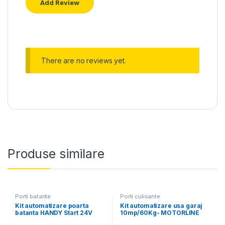
There are no reviews yet.
Produse similare
Porti batante
Porti culisante
Kit automatizare poarta
Kit automatizare usa garaj
batanta HANDY Start 24V
10mp/60Kg- MOTORLINE
S418, max. 2 x 2.3 m – FAAC