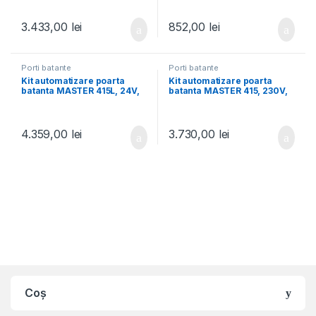
3.433,00
lei
852,00
lei
Porti batante
Porti batante
Kit automatizare poarta
Kit automatizare poarta
batanta MASTER 415L, 24V,
batanta MASTER 415, 230V,
max. 2 x 3 m – FAAC
max. 2 x 2.5 m – FAAC
4.359,00
lei
3.730,00
lei
Coș