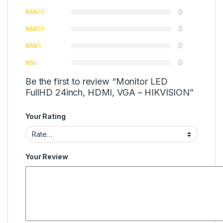
0
0
0
0
Be the first to review “Monitor LED
FullHD 24inch, HDMI, VGA – HIKVISION”
Your Rating
Your Review