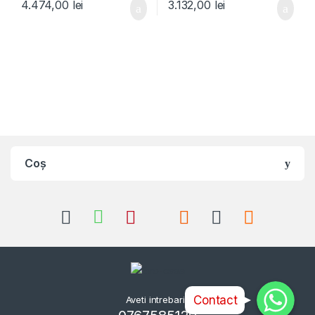
4.474,00
lei
3.132,00
lei
Coș
Whatsapp
Whatsapp
Whatsapp
Contact
Aveti intrebari?