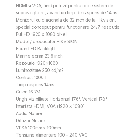
HDMI si VGA, fiind potrivit pentru orice sistem de
supraveghere, avand un timp de raspuns de 14ms.
Monitorul cu diagonala de 32 inch de la Hikvision,
special conceput pentru functionare 24/7, rezolutie
Full HD 1920 x 1080 pixeli
Model / producator HIKVISION
Ecran LED Backlight
Marime ecran 23.8 inch
Rezolutie 1920×1080
Luminozitate 250 cd/m2
Contrast 1000:1
Timp raspuns 14ms
Culori 16.7M
Unghi vizibilitate Horizontal 178°, Vertical 178°
Interfata HDMI, VGA (1920 × 1080)
Audio Nu are
Difuzor Nu are
VESA 100mm x 100mm
Tensiune alimentare 100 – 240 VAC