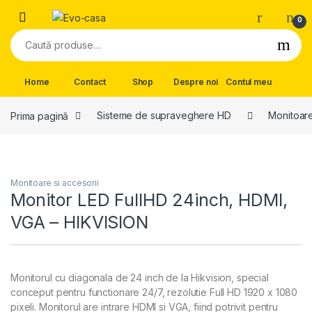
Skip to navigation
Skip to content
0
Caută după:
Home
Contact
Shop
Despre noi
Contul meu
Prima pagină
Sisteme de supraveghere HD
Monitoare
Monitoare si accesorii
Monitor LED FullHD 24inch, HDMI,
VGA – HIKVISION
Monitorul cu diagonala de 24 inch de la Hikvision, special
conceput pentru functionare 24/7, rezolutie Full HD 1920 x 1080
pixeli. Monitorul are intrare HDMI si VGA, fiind potrivit pentru