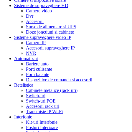
Camere si dispozitive solare
Sisteme de supraveghere HD
Camere video
Dvr
Accesorii
Surse de alimentare si UPS
Doze jonctiuni si cabinete
Sisteme supraveghere video IP
Camere IP
Accesorii supraveghere IP
NVR
Automatizari
Bariere auto
Porti culisante
Porti batante
Dispozitive de comanda si accesorii
Retelistica
Cabinete metalice (rack-uri)
Switch-uri
Switch-uri POE
Accesorii rack-uri
Transmisie IP Wi-Fi
Interfonie
Kit-uri Interfonie
Posturi Interioare