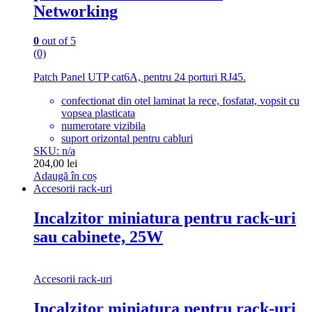
Networking
0
out of 5
(0)
Patch Panel UTP cat6A, pentru 24 porturi RJ45.
confectionat din otel laminat la rece, fosfatat, vopsit cu
vopsea plasticata
numerotare vizibila
suport orizontal pentru cabluri
SKU: n/a
204,00
lei
Adaugă în coș
Accesorii rack-uri
Incalzitor miniatura pentru rack-uri
sau cabinete, 25W
Accesorii rack-uri
Incalzitor miniatura pentru rack-uri