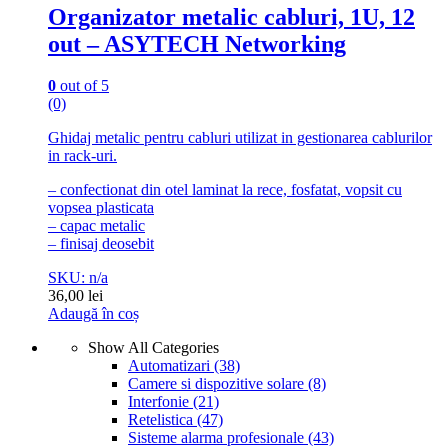
Organizator metalic cabluri, 1U, 12
out – ASYTECH Networking
0
out of 5
(0)
Ghidaj metalic pentru cabluri utilizat in gestionarea cablurilor
in rack-uri.
– confectionat din otel laminat la rece, fosfatat, vopsit cu
vopsea plasticata
– capac metalic
– finisaj deosebit
SKU: n/a
36,00
lei
Adaugă în coș
Show All Categories
Automatizari
(38)
Camere si dispozitive solare
(8)
Interfonie
(21)
Retelistica
(47)
Sisteme alarma profesionale
(43)