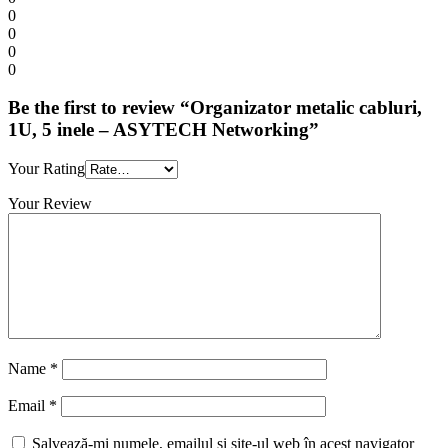
0
0
0
0
Be the first to review “Organizator metalic cabluri,
1U, 5 inele – ASYTECH Networking”
Your Rating
Your Review
Name
*
Email
*
Salvează-mi numele, emailul și site-ul web în acest navigator