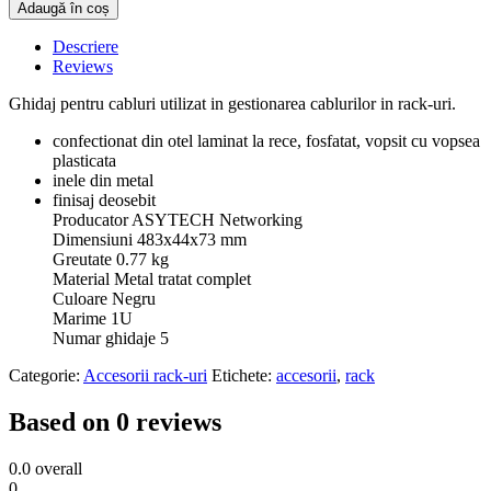
Adaugă în coș
Descriere
Reviews
Ghidaj pentru cabluri utilizat in gestionarea cablurilor in rack-uri.
confectionat din otel laminat la rece, fosfatat, vopsit cu vopsea
plasticata
inele din metal
finisaj deosebit
Producator ASYTECH Networking
Dimensiuni 483x44x73 mm
Greutate 0.77 kg
Material Metal tratat complet
Culoare Negru
Marime 1U
Numar ghidaje 5
Categorie:
Accesorii rack-uri
Etichete:
accesorii
,
rack
Based on 0 reviews
0.0
overall
0