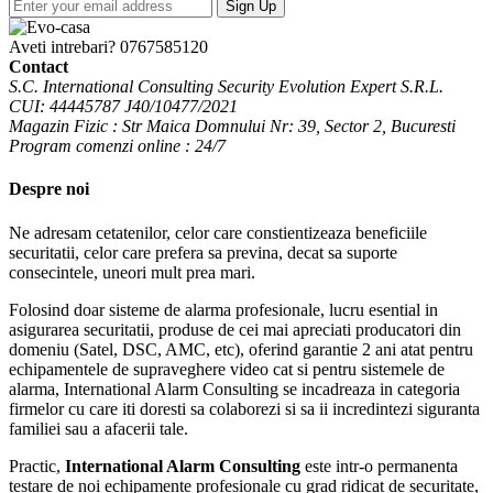
Sign Up
Aveti intrebari?
0767585120
Contact
S.C. International Consulting Security Evolution Expert S.R.L.
CUI: 44445787 J40/10477/2021
Magazin Fizic : Str Maica Domnului Nr: 39, Sector 2, Bucuresti
Program comenzi online : 24/7
Despre noi
Ne adresam cetatenilor, celor care constientizeaza beneficiile
securitatii, celor care prefera sa previna, decat sa suporte
consecintele, uneori mult prea mari.
Folosind doar sisteme de alarma profesionale, lucru esential in
asigurarea securitatii, produse de cei mai apreciati producatori din
domeniu (Satel, DSC, AMC, etc), oferind garantie 2 ani atat pentru
echipamentele de supraveghere video cat si pentru sistemele de
alarma, International Alarm Consulting se incadreaza in categoria
firmelor cu care iti doresti sa colaborezi si sa ii incredintezi siguranta
familiei sau a afacerii tale.
Practic,
International Alarm Consulting
este intr-o permanenta
testare de noi echipamente profesionale cu grad ridicat de securitate,