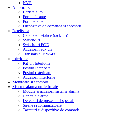
NVR
Automatizari
Bariere auto
Porti culisante
Porti batante
Dispozitive de comanda si accesorii
Retelistica
Cabinete metalice (rack-uri)
Switch-uri
Switch-uri POE
Accesorii rack-uri
Transmisie IP Wi-Fi
Interfonie
Kit-uri Interfonie
Posturi Interioare
Posturi exterioare
Accesorii Interfonie
Monitoare si accesorii
Sisteme alarma profesionale
Module si accesorii sisteme alarma
Centrale alarma
Detectori de prezenta si speciali
Sirene si comunicatoare
Tastaturi si dispozitive de comanda