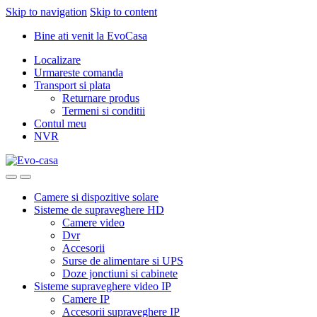
Skip to navigation
Skip to content
Bine ati venit la EvoCasa
Localizare
Urmareste comanda
Transport si plata
Returnare produs
Termeni si conditii
Contul meu
NVR
Camere si dispozitive solare
Sisteme de supraveghere HD
Camere video
Dvr
Accesorii
Surse de alimentare si UPS
Doze jonctiuni si cabinete
Sisteme supraveghere video IP
Camere IP
Accesorii supraveghere IP