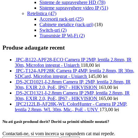
Sisteme de supraveghere HD
(78)
Sisteme supraveghere video IP
(51)
Retelistica
(47)
Accesorii rack-uri
(25)
Cabinete metalice (rack-uri)
(18)
Switch-uri
(2)
Transmisie IP Wi-Fi
(2)
Produse adaugate recent
IPC-B122-APF28-ECO Camera IP 2MP, lentila 2.8mm, IR
30m, Microfon integrat - Uniarch
118,00
lei
IPC-T124-APF28K Camera IP 4MP, lentila 2.8mm, IR 30m,
SDCard, Microfon integrat - Uniarch
145,00
lei
DS-2CD1021-I-2.8mm Camera IP, 2MP, lentila 2.8mm, IR
30m, EXIR 2.0, PoE, IP67 - HIKVISION
163,00
lei
DS-2CD1321-I-2.8mm Camera IP 2MP, lentila 2.8mm, IR
30m, EXIR 2.0, PoE, IP67 - HIKVISION
165,00
lei
IPC2122LB-AF28K-WL ColorHunter - Camera IP 2MP,
lentila 2.8mm, WL 30m, Mic., PoE - UNV
173,00
lei
Nu ati gasit produsul dorit? Doriti sa primiti ultimile noutati?
Contactati-ne, si vom incerca sa rapundem cat mai repede.