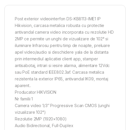
Post exterior videointerfon DS-KB8113-IME1 IP
Hikvision, carcasa metalica robusta cu protectie
antivandal camera video incorporata cu rezolutie HD
2MP ce permite un unghi de vizualizare de 102° si
iluminare Infrarosu pentru timp de noapte, preluare
apel video/audio si deschidere yala de la distanta
prin intermediul aplicatiei client app, stamper
antisabotaj, intrari si iesire alarma, alimentare 12Vdc
sau PoE standard IEEE802.3af. Carcasa metalica
rezistenta la exterior IP65, antivandal IK09, montaj
aparent..
Producator HIKVISION
Nr familii 1
Camera video 1/3″ Progressive Scan CMOS (unghi
vizualizare 102°)
Rezolutie 2MP (1920×1080)
Audio Bidirectional, Full-Duplex