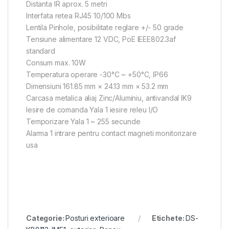
Distanta IR aprox. 5 metri
Interfata retea RJ45 10/100 Mbs
Lentila Pinhole, posibilitate reglare +/- 50 grade
Tensiune alimentare 12 VDC, PoE IEEE802.3af
standard
Consum max. 10W
Temperatura operare -30°C ~ +50°C, IP66
Dimensiuni 161.85 mm × 24.13 mm × 53.2 mm
Carcasa metalica aliaj Zinc/Aluminiu, antivandal IK9
Iesire de comanda Yala 1 iesire releu I/O
Temporizare Yala 1 ~ 255 secunde
Alarma 1 intrare pentru contact magneti monitorizare
usa
Categorie:
Posturi exterioare
Etichete:
DS-