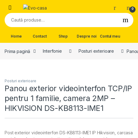
Skip to navigation
Skip to content
0
Caută după:
Home
Contact
Shop
Despre noi
Contul meu
Prima pagină
Interfonie
Posturi exterioare
Panou
Posturi exterioare
Panou exterior videointerfon TCP/IP
pentru 1 familie, camera 2MP –
HIKVISION DS-KB8113-IME1
Post exterior videointerfon DS-KB8113-IME1 IP Hikvision, carcasa