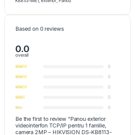
KB8113-IME1
,
exterior
,
Panou
Based on 0 reviews
0.0
overall
0
0
0
0
0
Be the first to review “Panou exterior
videointerfon TCP/IP pentru 1 familie,
camera 2MP – HIKVISION DS-KB8113-