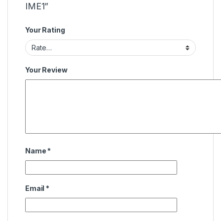
IME1”
Your Rating
Your Review
Name
*
Email
*