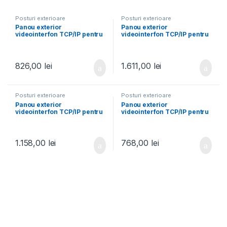
Posturi exterioare
Posturi exterioare
Panou exterior
Panou exterior
videointerfon TCP/IP pentru
videointerfon TCP/IP pentru
4 familii, Wi-Fi 2.4GHz,
blocuri si spatii birouri,
control acces integrat –
control acces integrat card
HIKVISION DS-KV8413-
si DETECTIE FACIALA –
WME1
HIKVISION
826,00
lei
1.611,00
lei
Posturi exterioare
Posturi exterioare
Panou exterior
Panou exterior
videointerfon TCP/IP pentru
videointerfon TCP/IP pentru
blocuri si spatii birouri,
2 familii, Wi-Fi 2.4GHz,
control acces integrat cu
control acces integrat –
card sau cod PIN –
HIKVISION DS-KV8213-
HIKVISION
WME1
1.158,00
lei
768,00
lei