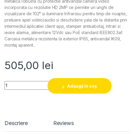
metalica robusta cu protectie antivandal camera video
incorporata cu rezolutie HD 2MP ce permite un unghi de
vizualizare de 102° si iluminare Infrarosu pentru timp de noapte,
preluare apel video/audio si deschidere yala de la distanta prin
intermediul aplicatiei client app, stamper antisabotaj, intrari si
iesire alarma, alimentare 12Vdc sau PoE standard IEEE802.3af.
Carcasa metalica rezistenta la exterior IP65, antivandal IK09,
montaj aparent..
505,00
lei
Quantity
Adaugă în coș
Descriere
Reviews