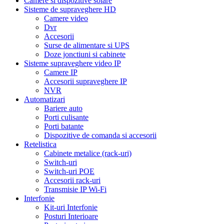
Camere si dispozitive solare
Sisteme de supraveghere HD
Camere video
Dvr
Accesorii
Surse de alimentare si UPS
Doze jonctiuni si cabinete
Sisteme supraveghere video IP
Camere IP
Accesorii supraveghere IP
NVR
Automatizari
Bariere auto
Porti culisante
Porti batante
Dispozitive de comanda si accesorii
Retelistica
Cabinete metalice (rack-uri)
Switch-uri
Switch-uri POE
Accesorii rack-uri
Transmisie IP Wi-Fi
Interfonie
Kit-uri Interfonie
Posturi Interioare