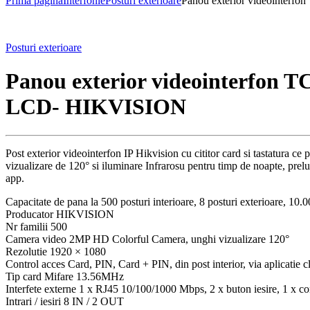
Prima pagină
Interfonie
Posturi exterioare
Panou exterior videointerfon
Posturi exterioare
Panou exterior videointerfon TCP
LCD- HIKVISION
Post exterior videointerfon IP Hikvision cu cititor card si tastatura ce
vizualizare de 120° si iluminare Infrarosu pentru timp de noapte, prelua
app.
Capacitate de pana la 500 posturi interioare, 8 posturi exterioare, 10.00
Producator HIKVISION
Nr familii 500
Camera video 2MP HD Colorful Camera, unghi vizualizare 120°
Rezolutie 1920 × 1080
Control acces Card, PIN, Card + PIN, din post interior, via aplicatie 
Tip card Mifare 13.56MHz
Interfete externe 1 x RJ45 10/100/1000 Mbps, 2 x buton iesire, 1 x co
Intrari / iesiri 8 IN / 2 OUT