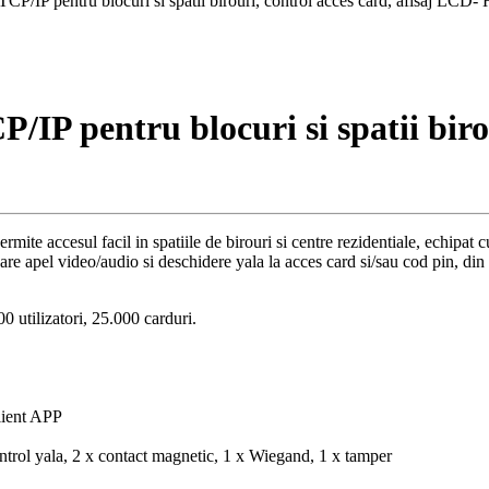
 TCP/IP pentru blocuri si spatii birouri, control acces card, afisaj L
/IP pentru blocuri si spatii birou
 permite accesul facil in spatiile de birouri si centre rezidentiale, ech
re apel video/audio si deschidere yala la acces card si/sau cod pin, din po
0 utilizatori, 25.000 carduri.
client APP
ntrol yala, 2 x contact magnetic, 1 x Wiegand, 1 x tamper