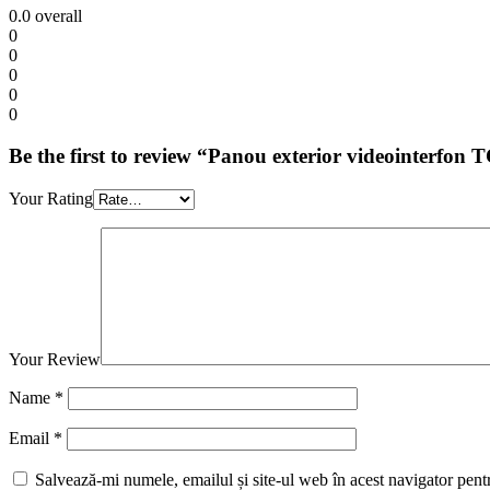
0.0
overall
0
0
0
0
0
Be the first to review “Panou exterior videointerfon 
Your Rating
Your Review
Name
*
Email
*
Salvează-mi numele, emailul și site-ul web în acest navigator pent