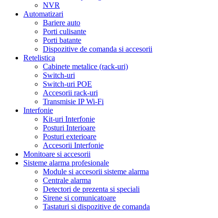
NVR
Automatizari
Bariere auto
Porti culisante
Porti batante
Dispozitive de comanda si accesorii
Retelistica
Cabinete metalice (rack-uri)
Switch-uri
Switch-uri POE
Accesorii rack-uri
Transmisie IP Wi-Fi
Interfonie
Kit-uri Interfonie
Posturi Interioare
Posturi exterioare
Accesorii Interfonie
Monitoare si accesorii
Sisteme alarma profesionale
Module si accesorii sisteme alarma
Centrale alarma
Detectori de prezenta si speciali
Sirene si comunicatoare
Tastaturi si dispozitive de comanda