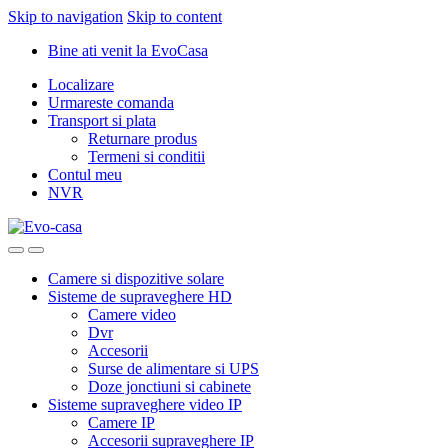
Skip to navigation
Skip to content
Bine ati venit la EvoCasa
Localizare
Urmareste comanda
Transport si plata
Returnare produs
Termeni si conditii
Contul meu
NVR
Camere si dispozitive solare
Sisteme de supraveghere HD
Camere video
Dvr
Accesorii
Surse de alimentare si UPS
Doze jonctiuni si cabinete
Sisteme supraveghere video IP
Camere IP
Accesorii supraveghere IP