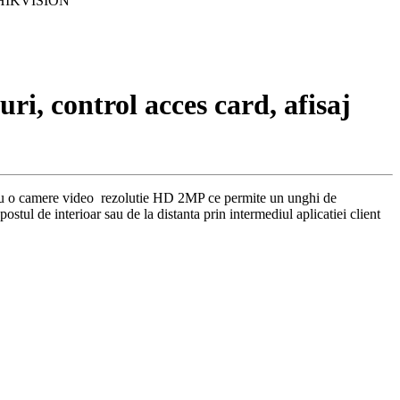
CD- HIKVISION
ri, control acces card, afisaj
ipat cu o camere video rezolutie HD 2MP ce permite un unghi de
stul de interioar sau de la distanta prin intermediul aplicatiei client