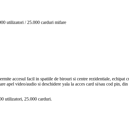
00 utilizatori / 25.000 carduri mifare
 permite accesul facil in spatiile de birouri si centre rezidentiale, ech
re apel video/audio si deschidere yala la acces card si/sau cod pin, din po
0 utilizatori, 25.000 carduri.