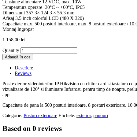
Tensiune alimentare 12 VDC, max. 10W
Temperatura operare -30°C ~ +60°C, IP65
Dimensiuni 357.3× 124.3 × 55.3 mm
Afisaj 3.5-inch colorful LCD (480 X 320)
Capacitate max. 500 posturi interioare, max. 8 posturi exterioare / 10.0
Montaj Ingropat
1.158,00
lei
Quantity
Adaugă în coș
Descriere
Reviews
Post exterior videointerfon IP Hikvision cu cititor card si tastatura ce
vizualizare de 120° si iluminare Infrarosu pentru timp de noapte, prelua
app.
Capacitate de pana la 500 posturi interioare, 8 posturi exterioare, 10.00
Categorie:
Posturi exterioare
Etichete:
exterior
,
panouri
Based on 0 reviews