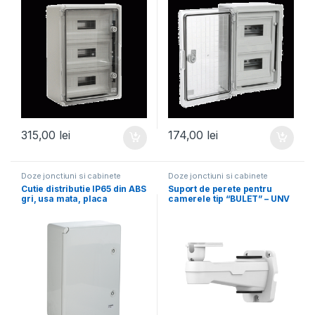
315,00
lei
174,00
lei
Doze jonctiuni si cabinete
Doze jonctiuni si cabinete
Cutie distributie IP65 din ABS
Suport de perete pentru
gri, usa mata, placa
camerele tip “BULET” – UNV
metalica, 400x500x240 mm