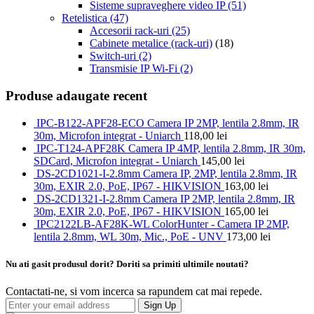
Sisteme supraveghere video IP
(51)
Retelistica
(47)
Accesorii rack-uri
(25)
Cabinete metalice (rack-uri)
(18)
Switch-uri
(2)
Transmisie IP Wi-Fi
(2)
Produse adaugate recent
IPC-B122-APF28-ECO Camera IP 2MP, lentila 2.8mm, IR
30m, Microfon integrat - Uniarch
118,00
lei
IPC-T124-APF28K Camera IP 4MP, lentila 2.8mm, IR 30m,
SDCard, Microfon integrat - Uniarch
145,00
lei
DS-2CD1021-I-2.8mm Camera IP, 2MP, lentila 2.8mm, IR
30m, EXIR 2.0, PoE, IP67 - HIKVISION
163,00
lei
DS-2CD1321-I-2.8mm Camera IP 2MP, lentila 2.8mm, IR
30m, EXIR 2.0, PoE, IP67 - HIKVISION
165,00
lei
IPC2122LB-AF28K-WL ColorHunter - Camera IP 2MP,
lentila 2.8mm, WL 30m, Mic., PoE - UNV
173,00
lei
Nu ati gasit produsul dorit? Doriti sa primiti ultimile noutati?
Contactati-ne, si vom incerca sa rapundem cat mai repede.
Sign Up