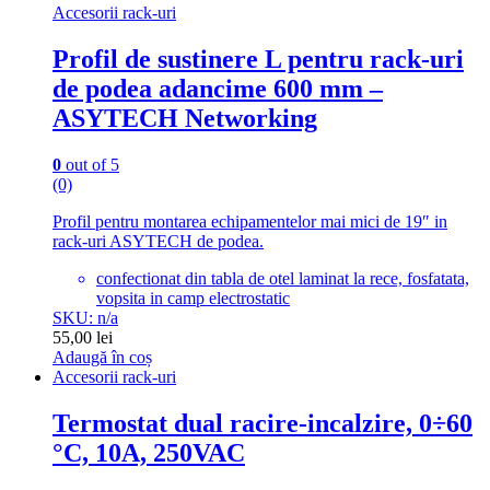
Accesorii rack-uri
Profil de sustinere L pentru rack-uri
de podea adancime 600 mm –
ASYTECH Networking
0
out of 5
(0)
Profil pentru montarea echipamentelor mai mici de 19″ in
rack-uri ASYTECH de podea.
confectionat din tabla de otel laminat la rece, fosfatata,
vopsita in camp electrostatic
SKU: n/a
55,00
lei
Adaugă în coș
Accesorii rack-uri
Termostat dual racire-incalzire, 0÷60
°C, 10A, 250VAC