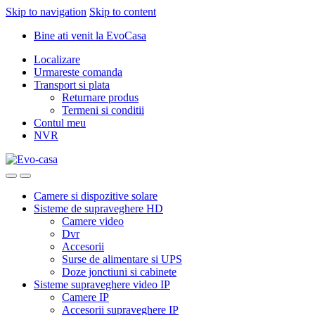
Skip to navigation
Skip to content
Bine ati venit la EvoCasa
Localizare
Urmareste comanda
Transport si plata
Returnare produs
Termeni si conditii
Contul meu
NVR
Camere si dispozitive solare
Sisteme de supraveghere HD
Camere video
Dvr
Accesorii
Surse de alimentare si UPS
Doze jonctiuni si cabinete
Sisteme supraveghere video IP
Camere IP
Accesorii supraveghere IP