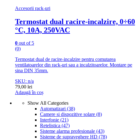
Accesorii rack-uri
Termostat dual racire-incalzire, 0÷60
°C, 10A, 250VAC
0
out of 5
(0)
Termostat dual de racire-incalzire pentru comutarea
ventilatoarelor din rack-uri sau a incalzitoarelor. Montare pe
sina DIN 35mm.
SKU: n/a
79,00
lei
Adaugă în coș
Show All Categories
Automatizari
(38)
Camere si dispozitive solare
(8)
Interfonie
(21)
Retelistica
(47)
Sisteme alarma profesionale
(43)
Sisteme de supraveghere HD
(78)