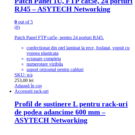
Patch Panel 1U, FTP cat5e, 24 porturi
RJ45 – ASYTECH Networking
0
out of 5
(0)
Patch Panel FTP cat5e, pentru 24 porturi RJ45.
confectionat din otel laminat la rece, fosfatat, vopsit cu
vopsea plasticata
ecranare completa
numerotare vizibila
suport orizontal pentru cabluri
SKU: n/a
253,00
lei
Adaugă în coș
Accesorii rack-uri
Profil de sustinere L pentru rack-uri
de podea adancime 600 mm –
ASYTECH Networking