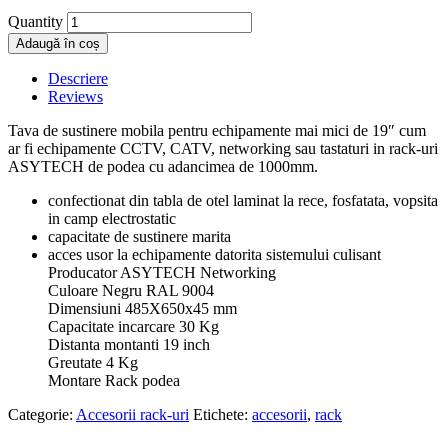
Quantity
Adaugă în coș
Descriere
Reviews
Tava de sustinere mobila pentru echipamente mai mici de 19″ cum
ar fi echipamente CCTV, CATV, networking sau tastaturi in rack-uri
ASYTECH de podea cu adancimea de 1000mm.
confectionat din tabla de otel laminat la rece, fosfatata, vopsita
in camp electrostatic
capacitate de sustinere marita
acces usor la echipamente datorita sistemului culisant
Producator ASYTECH Networking
Culoare Negru RAL 9004
Dimensiuni 485X650x45 mm
Capacitate incarcare 30 Kg
Distanta montanti 19 inch
Greutate 4 Kg
Montare Rack podea
Categorie:
Accesorii rack-uri
Etichete:
accesorii
,
rack