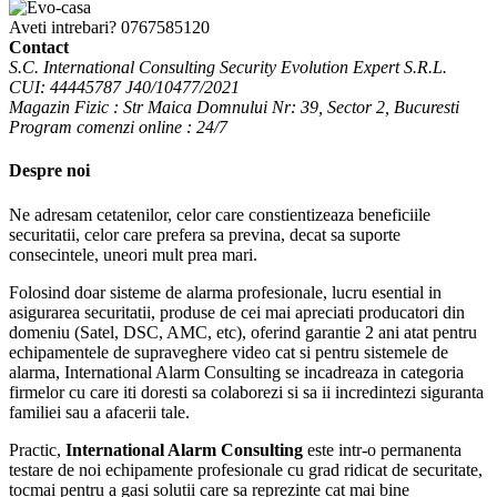
Aveti intrebari?
0767585120
Contact
S.C. International Consulting Security Evolution Expert S.R.L.
CUI: 44445787 J40/10477/2021
Magazin Fizic : Str Maica Domnului Nr: 39, Sector 2, Bucuresti
Program comenzi online : 24/7
Despre noi
Ne adresam cetatenilor, celor care constientizeaza beneficiile
securitatii, celor care prefera sa previna, decat sa suporte
consecintele, uneori mult prea mari.
Folosind doar sisteme de alarma profesionale, lucru esential in
asigurarea securitatii, produse de cei mai apreciati producatori din
domeniu (Satel, DSC, AMC, etc), oferind garantie 2 ani atat pentru
echipamentele de supraveghere video cat si pentru sistemele de
alarma, International Alarm Consulting se incadreaza in categoria
firmelor cu care iti doresti sa colaborezi si sa ii incredintezi siguranta
familiei sau a afacerii tale.
Practic,
International Alarm Consulting
este intr-o permanenta
testare de noi echipamente profesionale cu grad ridicat de securitate,
tocmai pentru a gasi solutii care sa reprezinte cat mai bine