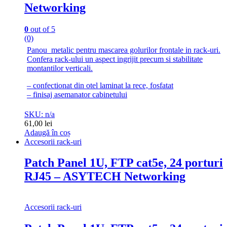
Networking
0
out of 5
(0)
Panou metalic pentru mascarea golurilor frontale in rack-uri.
Confera rack-ului un aspect ingrijit precum si stabilitate
montantilor verticali.
– confectionat din otel laminat la rece, fosfatat
– finisaj asemanator cabinetului
SKU: n/a
61,00
lei
Adaugă în coș
Accesorii rack-uri
Patch Panel 1U, FTP cat5e, 24 porturi
RJ45 – ASYTECH Networking
Accesorii rack-uri