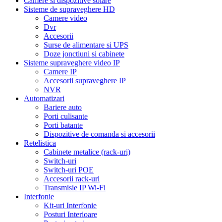
Camere si dispozitive solare
Sisteme de supraveghere HD
Camere video
Dvr
Accesorii
Surse de alimentare si UPS
Doze jonctiuni si cabinete
Sisteme supraveghere video IP
Camere IP
Accesorii supraveghere IP
NVR
Automatizari
Bariere auto
Porti culisante
Porti batante
Dispozitive de comanda si accesorii
Retelistica
Cabinete metalice (rack-uri)
Switch-uri
Switch-uri POE
Accesorii rack-uri
Transmisie IP Wi-Fi
Interfonie
Kit-uri Interfonie
Posturi Interioare