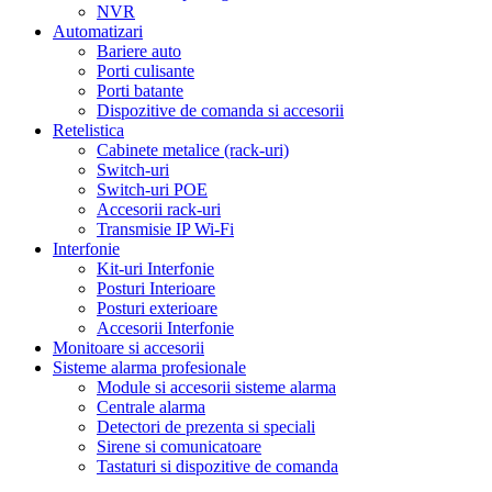
NVR
Automatizari
Bariere auto
Porti culisante
Porti batante
Dispozitive de comanda si accesorii
Retelistica
Cabinete metalice (rack-uri)
Switch-uri
Switch-uri POE
Accesorii rack-uri
Transmisie IP Wi-Fi
Interfonie
Kit-uri Interfonie
Posturi Interioare
Posturi exterioare
Accesorii Interfonie
Monitoare si accesorii
Sisteme alarma profesionale
Module si accesorii sisteme alarma
Centrale alarma
Detectori de prezenta si speciali
Sirene si comunicatoare
Tastaturi si dispozitive de comanda