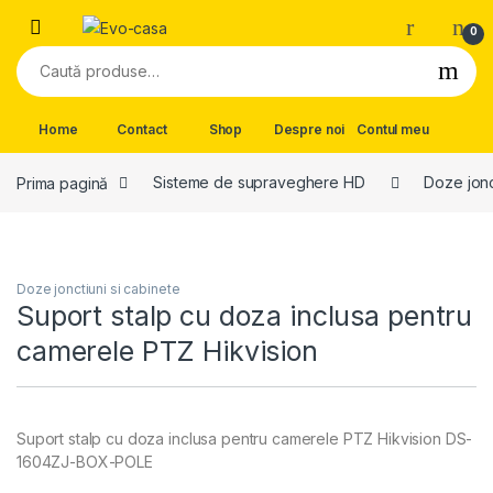
Skip to navigation
Skip to content
0
Caută după:
Home
Contact
Shop
Despre noi
Contul meu
Prima pagină
Sisteme de supraveghere HD
Doze jonc
Doze jonctiuni si cabinete
Suport stalp cu doza inclusa pentru
camerele PTZ Hikvision
Suport stalp cu doza inclusa pentru camerele PTZ Hikvision DS-
1604ZJ-BOX-POLE