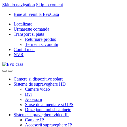
Skip to navigation
Skip to content
Bine ati venit la EvoCasa
Localizare
Urmareste comanda
Transport si plata
Returnare produs
Termeni si conditii
Contul meu
NVR
Camere si dispozitive solare
Sisteme de supraveghere HD
Camere video
Dvr
Accesorii
Surse de alimentare si UPS
Doze jonctiuni si cabinete
Sisteme supraveghere video IP
Camere IP
Accesorii supraveghere IP