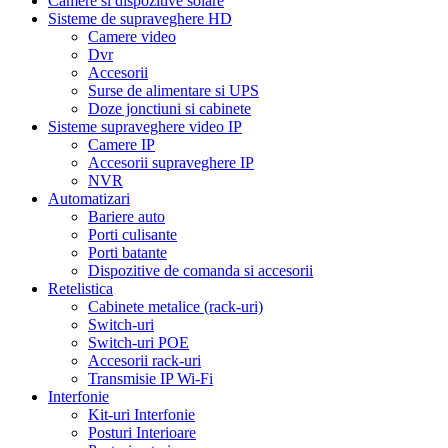
Camere si dispozitive solare
Sisteme de supraveghere HD
Camere video
Dvr
Accesorii
Surse de alimentare si UPS
Doze jonctiuni si cabinete
Sisteme supraveghere video IP
Camere IP
Accesorii supraveghere IP
NVR
Automatizari
Bariere auto
Porti culisante
Porti batante
Dispozitive de comanda si accesorii
Retelistica
Cabinete metalice (rack-uri)
Switch-uri
Switch-uri POE
Accesorii rack-uri
Transmisie IP Wi-Fi
Interfonie
Kit-uri Interfonie
Posturi Interioare