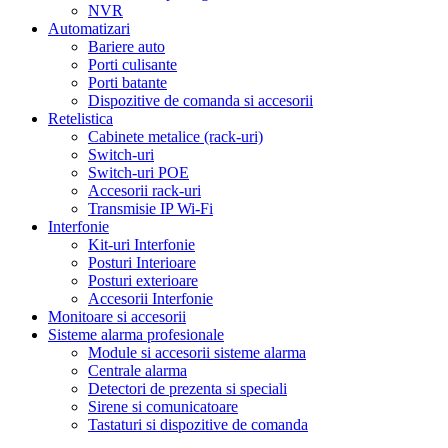
NVR
Automatizari
Bariere auto
Porti culisante
Porti batante
Dispozitive de comanda si accesorii
Retelistica
Cabinete metalice (rack-uri)
Switch-uri
Switch-uri POE
Accesorii rack-uri
Transmisie IP Wi-Fi
Interfonie
Kit-uri Interfonie
Posturi Interioare
Posturi exterioare
Accesorii Interfonie
Monitoare si accesorii
Sisteme alarma profesionale
Module si accesorii sisteme alarma
Centrale alarma
Detectori de prezenta si speciali
Sirene si comunicatoare
Tastaturi si dispozitive de comanda