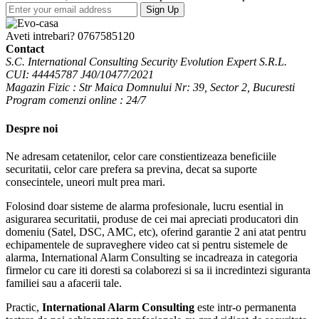
Sign Up
Aveti intrebari?
0767585120
Contact
S.C. International Consulting Security Evolution Expert S.R.L.
CUI: 44445787 J40/10477/2021
Magazin Fizic : Str Maica Domnului Nr: 39, Sector 2, Bucuresti
Program comenzi online : 24/7
Despre noi
Ne adresam cetatenilor, celor care constientizeaza beneficiile
securitatii, celor care prefera sa previna, decat sa suporte
consecintele, uneori mult prea mari.
Folosind doar sisteme de alarma profesionale, lucru esential in
asigurarea securitatii, produse de cei mai apreciati producatori din
domeniu (Satel, DSC, AMC, etc), oferind garantie 2 ani atat pentru
echipamentele de supraveghere video cat si pentru sistemele de
alarma, International Alarm Consulting se incadreaza in categoria
firmelor cu care iti doresti sa colaborezi si sa ii incredintezi siguranta
familiei sau a afacerii tale.
Practic,
International Alarm Consulting
este intr-o permanenta