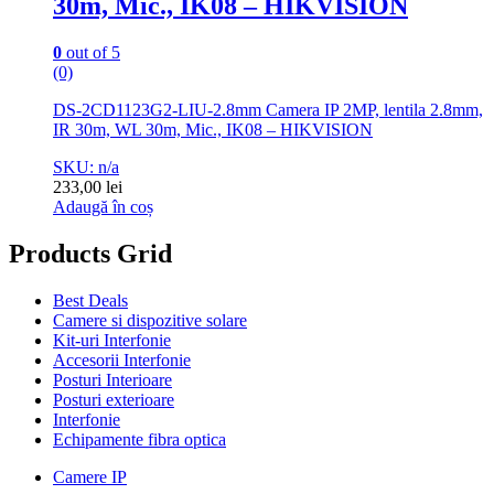
30m, Mic., IK08 – HIKVISION
0
out of 5
(0)
DS-2CD1123G2-LIU-2.8mm Camera IP 2MP, lentila 2.8mm,
IR 30m, WL 30m, Mic., IK08 – HIKVISION
SKU: n/a
233,00
lei
Adaugă în coș
Products Grid
Best Deals
Camere si dispozitive solare
Kit-uri Interfonie
Accesorii Interfonie
Posturi Interioare
Posturi exterioare
Interfonie
Echipamente fibra optica
Camere IP