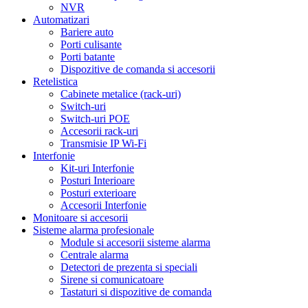
NVR
Automatizari
Bariere auto
Porti culisante
Porti batante
Dispozitive de comanda si accesorii
Retelistica
Cabinete metalice (rack-uri)
Switch-uri
Switch-uri POE
Accesorii rack-uri
Transmisie IP Wi-Fi
Interfonie
Kit-uri Interfonie
Posturi Interioare
Posturi exterioare
Accesorii Interfonie
Monitoare si accesorii
Sisteme alarma profesionale
Module si accesorii sisteme alarma
Centrale alarma
Detectori de prezenta si speciali
Sirene si comunicatoare
Tastaturi si dispozitive de comanda