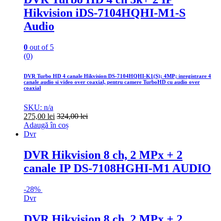
Hikvision iDS-7104HQHI-M1-S
Audio
0
out of 5
(0)
DVR Turbo HD 4 canale Hikvision DS-7104HQHI-K1(S); 4MP; inregistrare 4
canale audio si video over coaxial, pentru camere TurboHD cu audio over
coaxial
SKU: n/a
275,00
lei
324,00
lei
Adaugă în coș
Dvr
DVR Hikvision 8 ch, 2 MPx + 2
canale IP DS-7108HGHI-M1 AUDIO
-
28%
Dvr
DVR Hikvision 8 ch, 2 MPx + 2