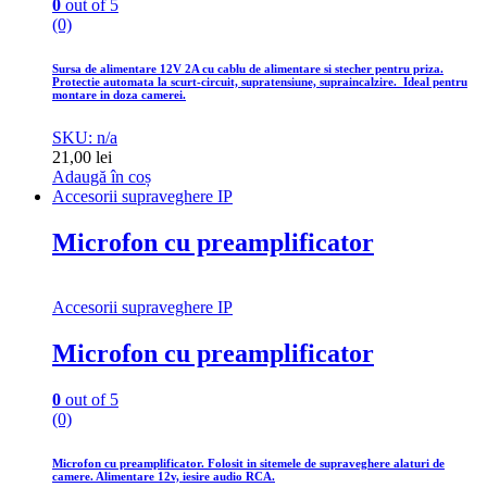
0
out of 5
(0)
Sursa de alimentare 12V 2A cu cablu de alimentare si stecher pentru priza.
Protectie automata la scurt-circuit, supratensiune, supraincalzire. Ideal pentru
montare in doza camerei.
SKU: n/a
21,00
lei
Adaugă în coș
Accesorii supraveghere IP
Microfon cu preamplificator
Accesorii supraveghere IP
Microfon cu preamplificator
0
out of 5
(0)
Microfon cu preamplificator. Folosit in sitemele de supraveghere alaturi de
camere. Alimentare 12v, iesire audio RCA.