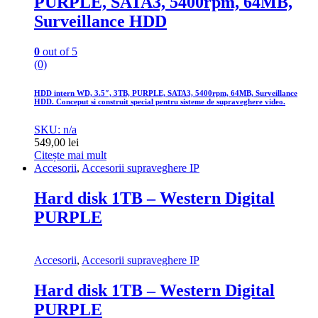
PURPLE, SATA3, 5400rpm, 64MB,
Surveillance HDD
0
out of 5
(0)
HDD intern WD, 3.5″, 3TB, PURPLE, SATA3, 5400rpm, 64MB, Surveillance
HDD. Conceput si construit special pentru sisteme de supraveghere video.
SKU: n/a
549,00
lei
Citește mai mult
Accesorii
,
Accesorii supraveghere IP
Hard disk 1TB – Western Digital
PURPLE
Accesorii
,
Accesorii supraveghere IP
Hard disk 1TB – Western Digital
PURPLE