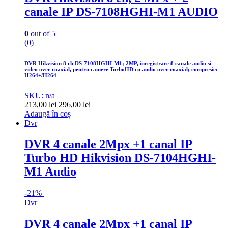
canale IP DS-7108HGHI-M1 AUDIO
0
out of 5
(0)
DVR Hikvision 8 ch DS-7108HGHI-M1; 2MP, inregistrare 8 canale audio si
video over coaxial, pentru camere TurboHD cu audio over coaxial; compresie:
H264+/H264
SKU: n/a
213,00
lei
296,00
lei
Adaugă în coș
Dvr
DVR 4 canale 2Mpx +1 canal IP
Turbo HD Hikvision DS-7104HGHI-
M1 Audio
-
21%
Dvr
DVR 4 canale 2Mpx +1 canal IP