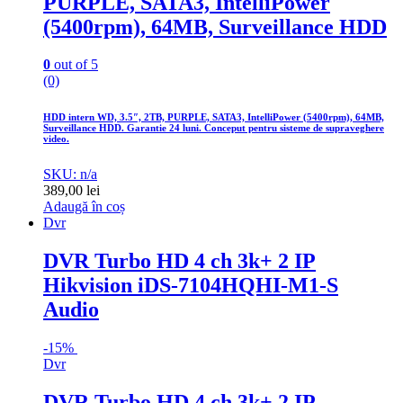
PURPLE, SATA3, IntelliPower
(5400rpm), 64MB, Surveillance HDD
0
out of 5
(0)
HDD intern WD, 3.5″, 2TB, PURPLE, SATA3, IntelliPower (5400rpm), 64MB,
Surveillance HDD. Garantie 24 luni. Conceput pentru sisteme de supraveghere
video.
SKU: n/a
389,00
lei
Adaugă în coș
Dvr
DVR Turbo HD 4 ch 3k+ 2 IP
Hikvision iDS-7104HQHI-M1-S
Audio
-
15%
Dvr
DVR Turbo HD 4 ch 3k+ 2 IP