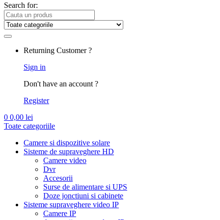
Search for:
Returning Customer ?
Sign in
Don't have an account ?
Register
0
0,00
lei
Toate categoriile
Camere si dispozitive solare
Sisteme de supraveghere HD
Camere video
Dvr
Accesorii
Surse de alimentare si UPS
Doze jonctiuni si cabinete
Sisteme supraveghere video IP
Camere IP