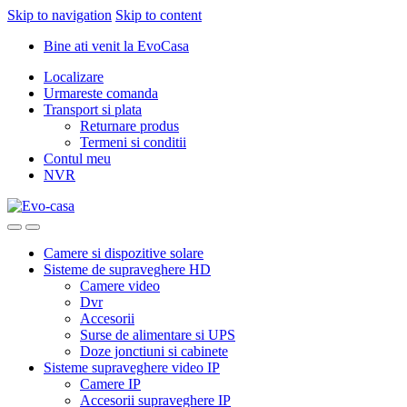
Skip to navigation
Skip to content
Bine ati venit la EvoCasa
Localizare
Urmareste comanda
Transport si plata
Returnare produs
Termeni si conditii
Contul meu
NVR
Camere si dispozitive solare
Sisteme de supraveghere HD
Camere video
Dvr
Accesorii
Surse de alimentare si UPS
Doze jonctiuni si cabinete
Sisteme supraveghere video IP
Camere IP
Accesorii supraveghere IP