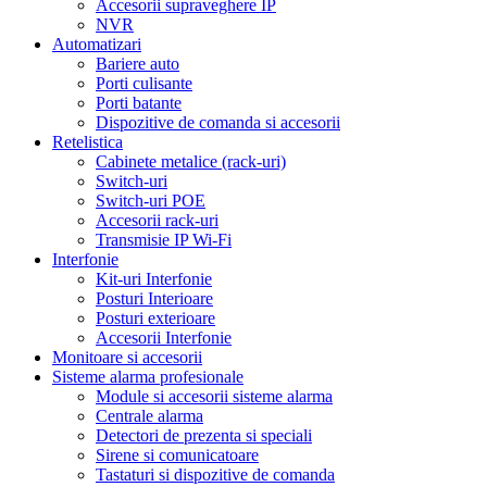
Accesorii supraveghere IP
NVR
Automatizari
Bariere auto
Porti culisante
Porti batante
Dispozitive de comanda si accesorii
Retelistica
Cabinete metalice (rack-uri)
Switch-uri
Switch-uri POE
Accesorii rack-uri
Transmisie IP Wi-Fi
Interfonie
Kit-uri Interfonie
Posturi Interioare
Posturi exterioare
Accesorii Interfonie
Monitoare si accesorii
Sisteme alarma profesionale
Module si accesorii sisteme alarma
Centrale alarma
Detectori de prezenta si speciali
Sirene si comunicatoare
Tastaturi si dispozitive de comanda