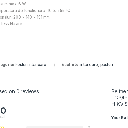
sum max. 6 W
peratura de functionare -10 to +55 °C
ensiuni 200 × 140 × 15.1 mm
eless Nu are
egorie:
Posturi Interioare
Etichete:
interioare
,
posturi
sed on 0 reviews
Be the 
TCP/IP
HIKVI
.0
rall
Your Rat
0