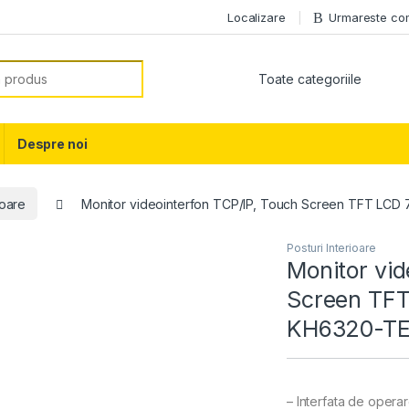
Localizare
Urmareste c
or:
Despre noi
ioare
Monitor videointerfon TCP/IP, Touch Screen TFT LCD
Posturi Interioare
Monitor vid
Screen TFT
KH6320-TE
– Interfata de operar