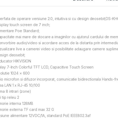
nterfata de operare versiune 2.0, intuitiva si cu design deosebit;DS-K
isplay touch screen de 7 inch;
limentare Poe Standard;
apacitate mai mare de stocare a imaginilor cu ajutorul cardului de mem
onvorbire audio/video si acordare acces de la distanta prin intermediul
izualizare live a camerei video si posibilitate adaugare camere suplimen
esign deosebit;
ducator HIKVISION
play 7-Inch Colorful TFT LCD, Capacitive Touch Screen
olutie 1024 × 600
io microfon si difuzor incorporat, comunicatie bidirectionala Hands-f
ea LAN 1 x RJ-45 10/100
ma 8 intrari (zone)
ri tip releu 2
orie interna 128MB
orie externa TF card max 32 G
siune alimentare 12VDC/1A, standard PoE IEEE802.3af