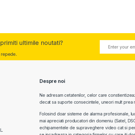
primiti ultimile noutati?
 repede.
Despre noi
Ne adresam cetatenilor, celor care constientizeaza
decat sa suporte consecintele, uneori mult prea m
Folosind doar sisteme de alarma profesionale, luc
mai apreciati producatori din domeniu (Satel, DSC
echipamentele de supraveghere video cat si pentr
L.
se incadreaza in categoria firmelor cu care iti dore