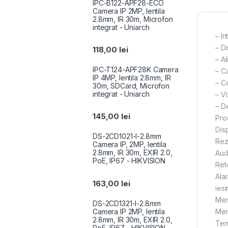
IPC-B122-APF28-ECO
Camera IP 2MP, lentila
2.8mm, IR 30m, Microfon
integrat - Uniarch
– I
– D
118,00
lei
– A
IPC-T124-APF28K Camera
– C
IP 4MP, lentila 2.8mm, IR
– C
30m, SDCard, Microfon
integrat - Uniarch
– V
– D
145,00
lei
Pro
Dis
DS-2CD1021-I-2.8mm
Rez
Camera IP, 2MP, lentila
2.8mm, IR 30m, EXIR 2.0,
Aud
PoE, IP67 - HIKVISION
Ret
Alar
163,00
lei
iesi
Mem
DS-2CD1321-I-2.8mm
Camera IP 2MP, lentila
Mem
2.8mm, IR 30m, EXIR 2.0,
Ten
PoE, IP67 - HIKVISION