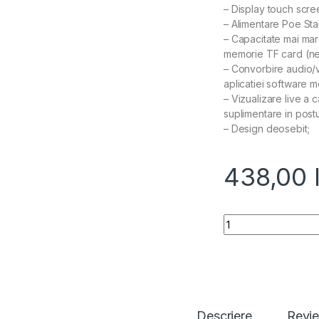
– Display touch scre
– Alimentare Poe St
– Capacitate mai mare
memorie TF card (ne
– Convorbire audio/v
aplicatiei software m
– Vizualizare live a
suplimentare in postul
– Design deosebit;
438,00
Quantity
Descriere
Revi