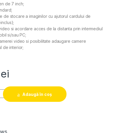
en de 7 inch;
andard;
 de stocare a imaginilor cu ajutorul cardului de
inclus);
ideo si acordare acces de la distanta prin intermediul
obil si/sau PC;
 camerei video si posibilitate adaugare camere
 de interior;
lei
Adaugă în coș
ews