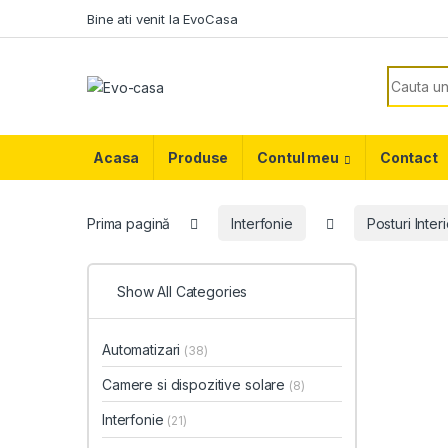
Skip to navigation
Skip to content
Bine ati venit la EvoCasa
Search f
Acasa
Produse
Contul meu
Contact
Prima pagină
Interfonie
Posturi Inter
Show All Categories
Automatizari
(38)
Camere si dispozitive solare
(8)
Interfonie
(21)