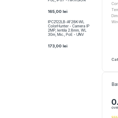
Con
Tem
165,00
lei
Dim
IPC2122LB-AF28K-WL
Wir
ColorHunter - Camera IP
2MP, lentila 2.8mm, WL
30m, Mic., PoE - UNV
173,00
lei
Cat
Ba
0
ove