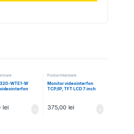
terioare
Posturi Interioare
320-WTE1-W
Monitor videointerfon
videointerfon
TCP/IP, TFT LCD 7 inch
Wireless, Touch
touch screen, PoE –
TFT LCD 7inch,
HIKVISION DS-KH6320-
IKVISION
LE1
0
lei
375,00
lei