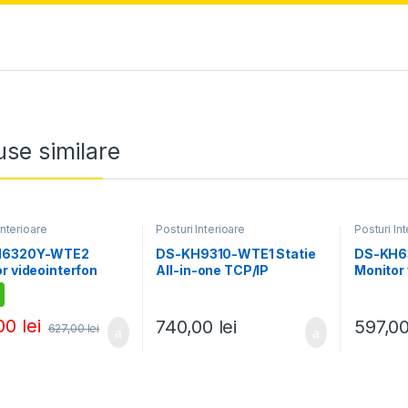
se similare
Interioare
Posturi Interioare
Posturi In
H6320Y-WTE2
DS-KH9310-WTE1 Statie
DS-KH6
r videointerfon
All-in-one TCP/IP
Monitor 
 Screen TFT LCD 7
Wireless, Touch Screen
TCP/IP 
conectare 2 fire, Wifi
TFT LCD 7-inch –
Screen 
ISION
HIKVISION
ALB – H
,00
lei
740,00
lei
597,0
627,00
lei