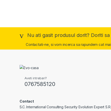
Nu ati gasit produsul dorit? Doriti sa 
Contactati-ne, si vom incerca sa rapundem cat mai
Aveti intrebari?
0767585120
Contact
S.C. International Consulting Security Evolution Expert S.R.