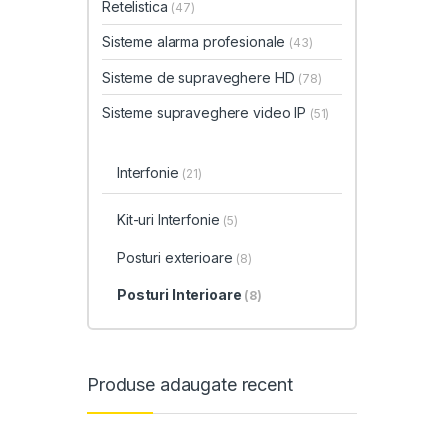
Retelistica
(47)
Sisteme alarma profesionale
(43)
Sisteme de supraveghere HD
(78)
Sisteme supraveghere video IP
(51)
Interfonie
(21)
Kit-uri Interfonie
(5)
Posturi exterioare
(8)
Posturi Interioare
(8)
Produse adaugate recent