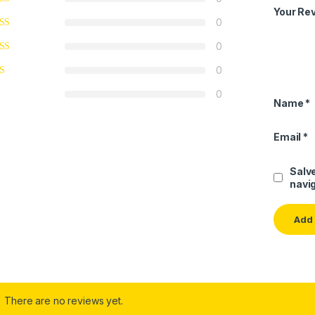
Your Re
0
0
0
0
Name
*
Email
*
Salve
navig
There are no reviews yet.