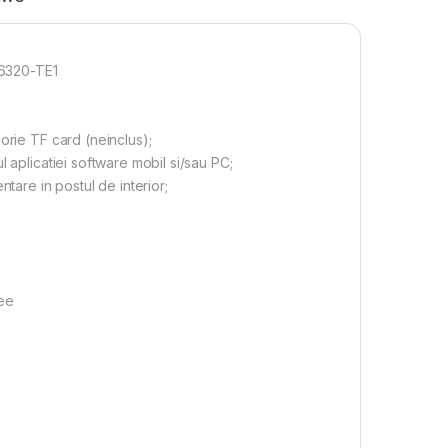
H6320-TE1
orie TF card (neinclus);
 aplicatiei software mobil si/sau PC;
tare in postul de interior;
ree