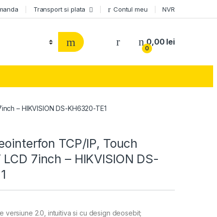
omanda
Transport si plata
Contul meu
NVR
0,00
lei
0
 7inch – HIKVISION DS-KH6320-TE1
eointerfon TCP/IP, Touch
 LCD 7inch – HIKVISION DS-
1
e versiune 2.0, intuitiva si cu design deosebit;