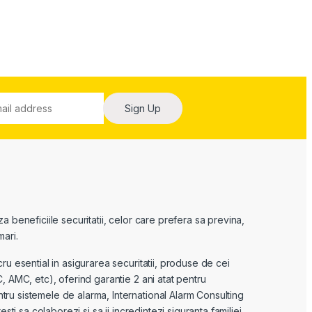
Sign Up
 beneficiile securitatii, celor care prefera sa previna,
ari.
ru esential in asigurarea securitatii, produse de cei
, AMC, etc), oferind garantie 2 ani atat pentru
u sistemele de alarma, International Alarm Consulting
sti sa colaborezi si sa ii incredintezi siguranta familiei