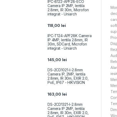
IPC-B122-APF28-ECO
Camera IP 2MP, lentila
Mon
2.8mm, IR 30m, Microfon
deo
integrat - Uniarch
car
118,00
lei
sof
sup
IPC-T124-APF28K Camera
Pro
IP 4MP, lentila 2.8mm, IR
Dis
30m, SDCard, Microfon
integrat - Uniarch
Rez
Aud
145,00
lei
Ret
Alar
DS-2CD1021-I-2.8mm
iesi
Camera IP, 2MP, lentila
2.8mm, IR 30m, EXIR 2.0,
Mem
PoE, IP67 - HIKVISION
Mem
Ten
163,00
lei
Con
Tem
DS-2CD1321-I-2.8mm
Camera IP 2MP, lentila
Dim
2.8mm, IR 30m, EXIR 2.0,
Wir
PoE, IP67 - HIKVISION