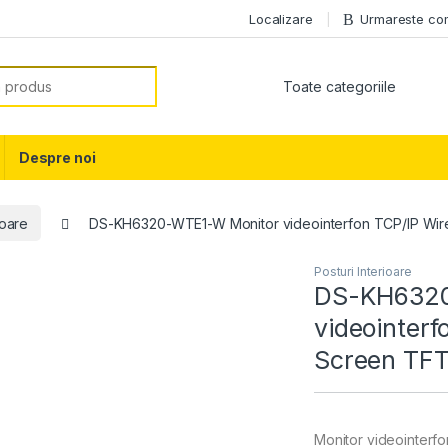
Localizare
Urmareste c
or:
Despre noi
ioare
DS-KH6320-WTE1-W Monitor videointerfon TCP/IP Wire
Posturi Interioare
DS-KH6320
videointerf
Screen TFT
Monitor videointerfo