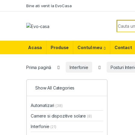
Skip to navigation
Skip to content
Bine ati venit la EvoCasa
Search f
Acasa
Produse
Contul meu
Contact
Prima pagină
Interfonie
Posturi Inter
Show All Categories
Automatizari
(38)
Camere si dispozitive solare
(8)
Interfonie
(21)