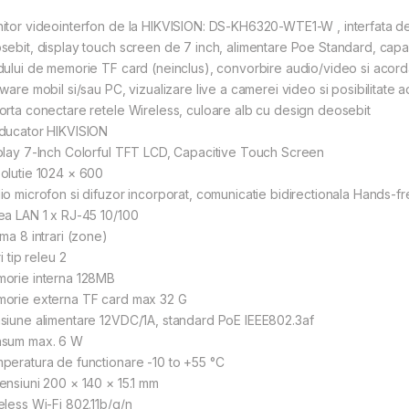
itor videointerfon de la HIKVISION: DS-KH6320-WTE1-W , interfata de o
sebit, display touch screen de 7 inch, alimentare Poe Standard, capac
dului de memorie TF card (neinclus), convorbire audio/video si acordar
tware mobil si/sau PC, vizualizare live a camerei video si posibilitate 
orta conectare retele Wireless, culoare alb cu design deosebit
ducator HIKVISION
play 7-Inch Colorful TFT LCD, Capacitive Touch Screen
olutie 1024 × 600
io microfon si difuzor incorporat, comunicatie bidirectionala Hands-f
ea LAN 1 x RJ-45 10/100
ma 8 intrari (zone)
ri tip releu 2
orie interna 128MB
orie externa TF card max 32 G
siune alimentare 12VDC/1A, standard PoE IEEE802.3af
sum max. 6 W
peratura de functionare -10 to +55 °C
ensiuni 200 × 140 × 15.1 mm
eless Wi-Fi 802.11b/g/n