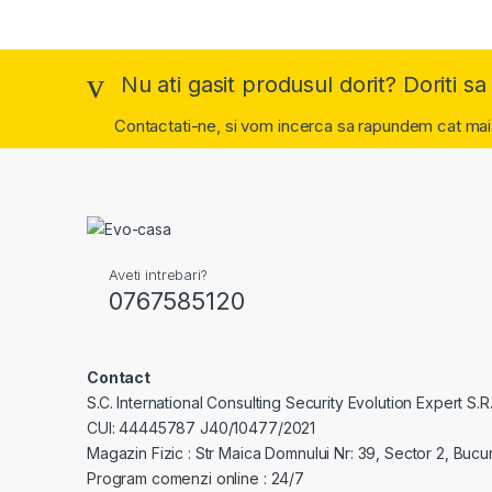
Nu ati gasit produsul dorit? Doriti sa 
Contactati-ne, si vom incerca sa rapundem cat mai
Aveti intrebari?
0767585120
Contact
S.C. International Consulting Security Evolution Expert S.R.
CUI: 44445787 J40/10477/2021
Magazin Fizic : Str Maica Domnului Nr: 39, Sector 2, Bucur
Program comenzi online : 24/7