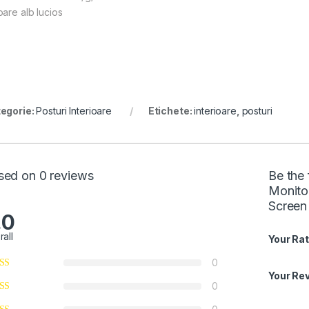
oare alb lucios
egorie:
Posturi Interioare
Etichete:
interioare
,
posturi
sed on 0 reviews
Be the
Monito
Screen
.0
rall
Your Rat
0
Your Re
0