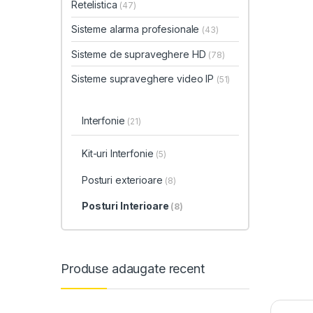
Retelistica
(47)
Sisteme alarma profesionale
(43)
Sisteme de supraveghere HD
(78)
Sisteme supraveghere video IP
(51)
Interfonie
(21)
Kit-uri Interfonie
(5)
Posturi exterioare
(8)
Posturi Interioare
(8)
Produse adaugate recent