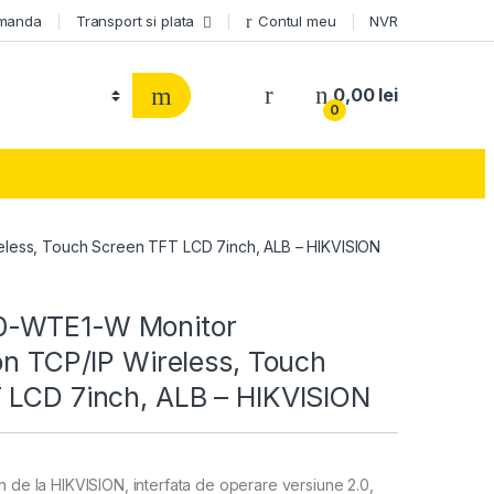
omanda
Transport si plata
Contul meu
NVR
0,00
lei
0
less, Touch Screen TFT LCD 7inch, ALB – HIKVISION
-WTE1-W Monitor
on TCP/IP Wireless, Touch
 LCD 7inch, ALB – HIKVISION
n de la HIKVISION, interfata de operare versiune 2.0,