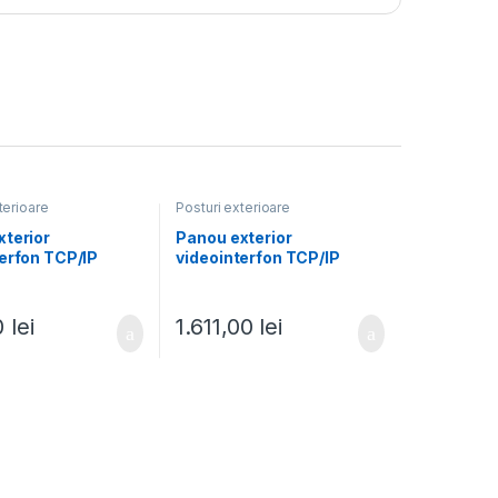
terioare
Posturi exterioare
xterior
Panou exterior
erfon TCP/IP
videointerfon TCP/IP
familii, Wi-Fi
pentru blocuri si spatii
 control acces
birouri, control acces
 – HIKVISION DS-
integrat card si DETECTIE
0
lei
1.611,00
lei
-WME1
FACIALA – HIKVISION