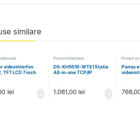
se similare
Interioare
Posturi Interioare
Posturi ex
r videointerfon
DS-KH9510-WTE1 Statie
Panou e
, TFT LCD 7 inch
All-in-one TCP/IP
videoint
screen, PoE –
Wireless, Touch Screen
pentru 2 
SION DS-KH6320-
TFT LCD 10.1-inch –
2.4GHz,
HIKVISION
integrat
,00
lei
1.081,00
lei
768,0
KV8213