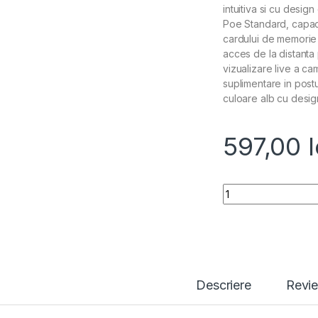
intuitiva si cu desig
Poe Standard, capaci
cardului de memorie 
acces de la distanta 
vizualizare live a c
suplimentare in postu
culoare alb cu desig
597,00
l
Quantity
Descriere
Revi