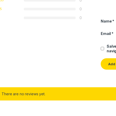
0
0
0
Name
*
Email
*
Salve
navig
There are no reviews yet.