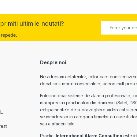
primiti ultimile noutati?
 repede.
Despre noi
Ne adresam cetatenilor, celor care constientizeaza
decat sa suporte consecintele, uneori mult prea m
Folosind doar sisteme de alarma profesionale, luc
mai apreciati producatori din domeniu (Satel, DSC
echipamentele de supraveghere video cat si pentr
L.
se incadreaza in categoria firmelor cu care iti dore
sau a afacerii tale.
esti
Practic,
International Alarm Consulting
este in