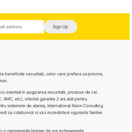
Sign Up
 beneficiile securitatii, celor care prefera sa previna,
ari.
ru esential in asigurarea securitatii, produse de cei
, AMC, etc), oferind garantie 2 ani atat pentru
u sistemele de alarma, International Alarm Consulting
sti sa colaborezi si sa ii incredintezi siguranta familiei
tr-o permanenta testare de noi echipamente