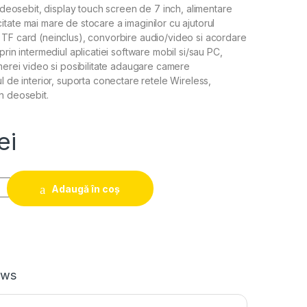
n deosebit, display touch screen de 7 inch, alimentare
tate mai mare de stocare a imaginilor cu ajutorul
TF card (neinclus), convorbire audio/video si acordare
prin intermediul aplicatiei software mobil si/sau PC,
amerei video si posibilitate adaugare camere
l de interior, suporta conectare retele Wireless,
n deosebit.
ei
Adaugă în coș
ews